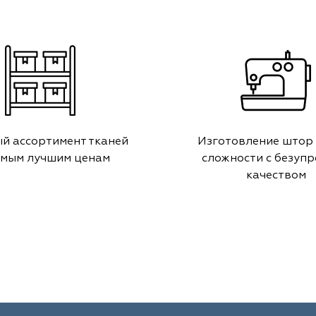
й ассортимент тканей
Изготовление штор
амым лучшим ценам
сложности с безуп
качеством