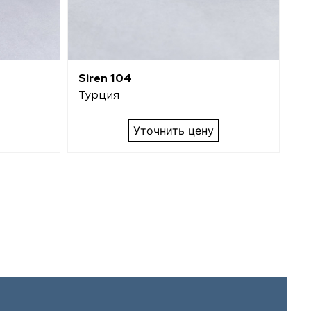
Siren 104
Si
Турция
Т
Уточнить цену