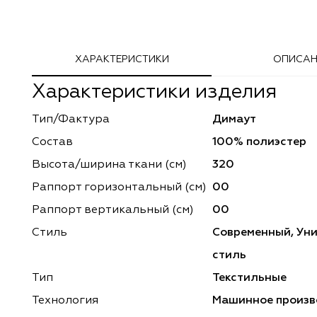
Adeko
Arya Home
ХАРАКТЕРИСТИКИ
ОПИСАН
Windeco
Adeko
Характеристики изделия
TD Collection
Windeco
Тип/Фактура
Димаут
Esperanza
Laime Collection
Состав
100% полиэстер
Mona Lisa
Esperanza
Высота/ширина ткани (см)
320
Раппорт горизонтальный (cм)
00
Kerem
Mona Lisa
Раппорт вертикальный (см)
00
Dessange
Kerem
Стиль
Современный, Ун
стиль
Vip Camilla
Dessange
Тип
Текстильные
O'Interior Studio
Vip Camilla
Технология
Машинное произв