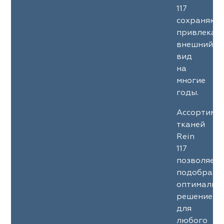
117
сохраняют
привлекат
внешний
вид
на
многие
годы.
Ассортиме
тканей
Rein
117
позволяет
подобрать
оптимальн
решение
для
любого