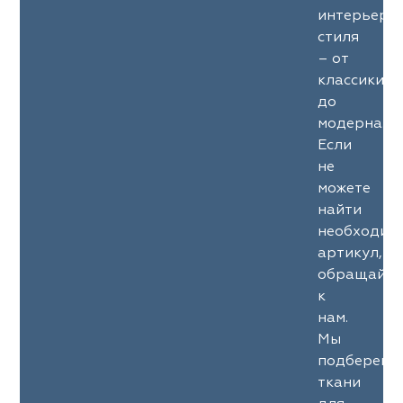
интерьерн
стиля
– от
классики
до
модерна.
Если
не
можете
найти
необходим
артикул,
обращайте
к
нам.
Мы
подберем
ткани