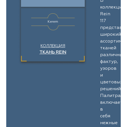
В
коллекции
Rein
117
Kerem
представл
широкий
ассортимен
КОЛЛЕКЦИЯ
тканей
ТКАНЬ REIN
различных
фактур,
узоров
и
цветовых
решений.
Палитра
включает
в
себя
нежные