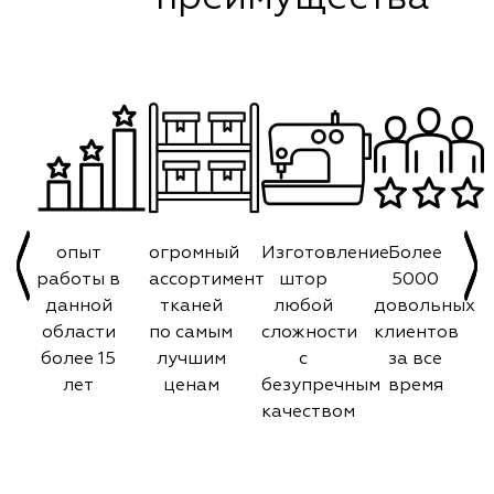
опыт
огромный
Изготовление
Более
работы в
ассортимент
штор
5000
данной
тканей
любой
довольных
области
по самым
сложности
клиентов
более 15
лучшим
с
за все
лет
ценам
безупречным
время
качеством