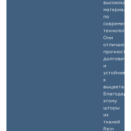
высококач
материало
по
современн
технология
Они
отличаютс
прочность
долговечн
и
устойчиво
к
выцветани
Благодаря
этому
шторы
из
тканей
Rein