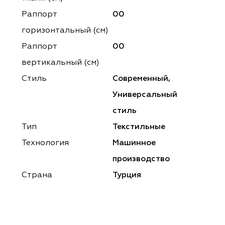
ena
ena
Philosophy
Philosophy
Раппорт
00
as Prime
as Prime
Trento Studio
Nur
горизонтальный (cм)
Раппорт
00
cartina
ento Studio
Nur
LoomArt
вертикальный (см)
om Art
cartina
Стиль
Современный,
Универсальный
стиль
Тип
Текстильные
Технология
Машинное
производство
Страна
Турция