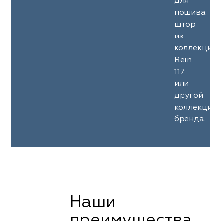
для
пошива
штор
из
коллекции
Rein
117
или
другой
коллекции
бренда.
Наши
преимущества