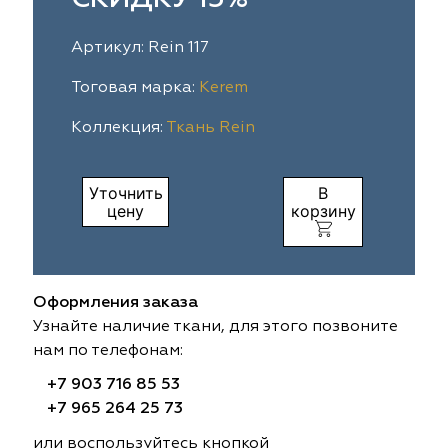
ia
colab
Avgust
Sofia
Артикул: Rein 117
til Express
gust
Megara
Megara
Тоговая марка:
Kerem
Коллекция:
Ткань Rein
sa
sa
Lyra
Lyra
ksan
ksan
Ultra fabrics
Ultra fabrics
Уточнить
В
цену
корзину
azontextile
azontextile
Lara
Lara
eezz
eezz
WGART
WGART
Оформления заказа
a Textile
a Textile
INN textile
Textil Express
Узнайте наличие ткани, для этого позвоните
нам по телефонам:
nbrella
 textile
Laime Collection
Winbrella
+7 903 716 85 53
+7 965 264 25 73
etintex
etintex
Marufabrics
Marufabrics
или воспользуйтесь кнопкой