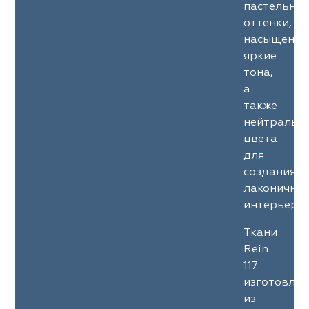
пастельны
оттенки,
насыщенны
яркие
тона,
а
также
нейтральн
цвета
для
создания
лаконичны
интерьеров
Ткани
Rein
117
изготовле
из