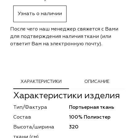
ephant
ephant
Altamarca
Altamarca
Узнать о наличии
ya
ya
Musso Durani
Musso Durani
После чего наш менеджер свяжется с Вами
 Luxe
 Luxe
Prime-Sama
Prime-Sama
для подтверждения наличия ткани (или
ответит Вам на электронную почту).
mout
mout
Elysium
Elysium
ko Line
ko Line
Forever
Forever
onto
onto
Lidoma Home
Lidoma Home
ХАРАКТЕРИСТИКИ
ОПИСАНИЕ
Характеристики изделия
obella
obella
Bondy
Bondy
Тип/Фактура
Портьерная ткань
dotessuti
dotessuti
Cassandra
Cassandra
Состав
100% Полиэстер
ntex-M
ntex-M
Symphony
Symphony
Высота/ширина
320
ткани (см)