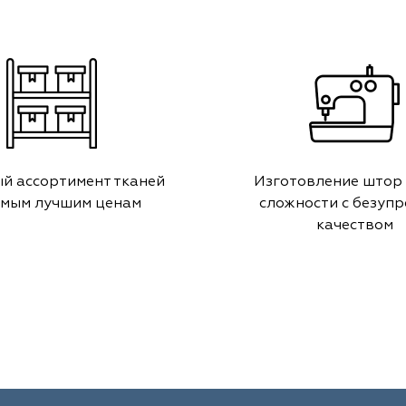
й ассортимент тканей
Изготовление штор
амым лучшим ценам
сложности с безуп
качеством