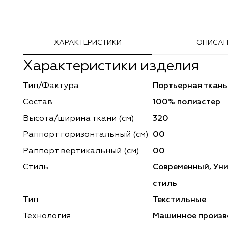
Adeko
Arya Home
ХАРАКТЕРИСТИКИ
ОПИСАН
Windeco
Adeko
Характеристики изделия
TD Collection
Windeco
Тип/Фактура
Портьерная ткань
Esperanza
Laime Collection
Состав
100% полиэстер
Mona Lisa
Esperanza
Высота/ширина ткани (см)
320
Раппорт горизонтальный (cм)
00
Kerem
Mona Lisa
Раппорт вертикальный (см)
00
Dessange
Kerem
Стиль
Современный, Ун
стиль
Vip Camilla
Dessange
Тип
Текстильные
O'Interior Studio
Vip Camilla
Технология
Машинное произв