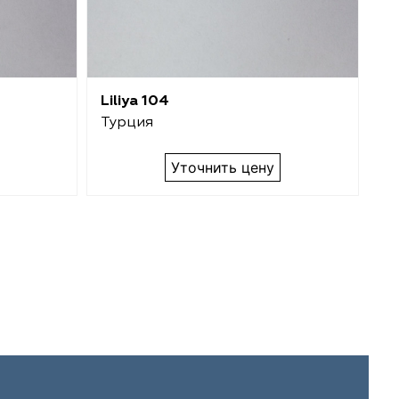
Liliya 104
Li
Турция
Т
Уточнить цену