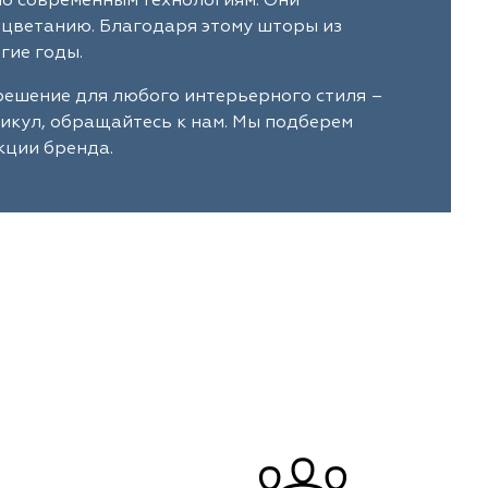
по современным технологиям. Они
ыцветанию. Благодаря этому шторы из
гие годы.
 решение для любого интерьерного стиля –
тикул, обращайтесь к нам. Мы подберем
кции бренда.