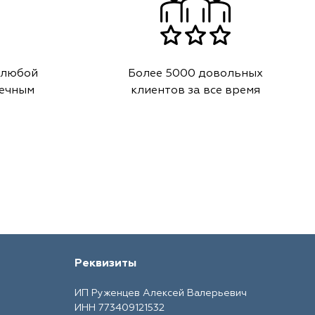
 любой
Более 5000 довольных
речным
клиентов за все время
Реквизиты
ИП Руженцев Алексей Валерьевич
ИНН 773409121532