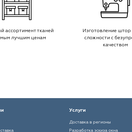
й ассортимент тканей
Изготовление штор
амым лучшим ценам
сложности с безуп
качеством
ии
Услуги
Доставка в регионы
оставка
Разработка эскиза окна