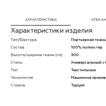
Adeko
Arya Home
ХАРАКТЕРИСТИКИ
ОПИСАН
Windeco
Adeko
Характеристики изделия
TD Collection
Windeco
Тип/Фактура
Портьерная ткань
Esperanza
Laime Collection
Состав
100% полиэстер
Mona Lisa
Esperanza
Высота/ширина ткани (см)
300
Стиль
Универсальный с
Kerem
Mona Lisa
Тип
Текстильные
Dessange
Kerem
Технология
Машинное произв
Страна
Турция
Vip Camilla
Dessange
O'Interior Studio
Vip Camilla