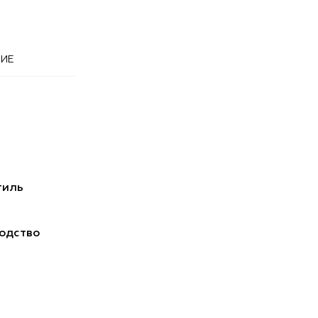
ИЕ
тиль
одство