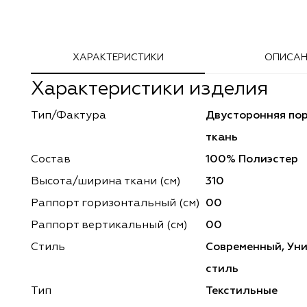
Adeko
Arya Home
ХАРАКТЕРИСТИКИ
ОПИСАН
Windeco
Adeko
Характеристики изделия
TD Collection
Windeco
Тип/Фактура
Двусторонняя по
Esperanza
Laime Collection
ткань
Mona Lisa
Esperanza
Состав
100% Полиэстер
Высота/ширина ткани (см)
310
Kerem
Mona Lisa
Раппорт горизонтальный (cм)
00
Dessange
Kerem
Раппорт вертикальный (см)
00
Стиль
Современный, Ун
Vip Camilla
Dessange
стиль
O'Interior Studio
Vip Camilla
Тип
Текстильные