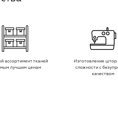
й ассортимент тканей
Изготовление штор
амым лучшим ценам
сложности с безуп
качеством