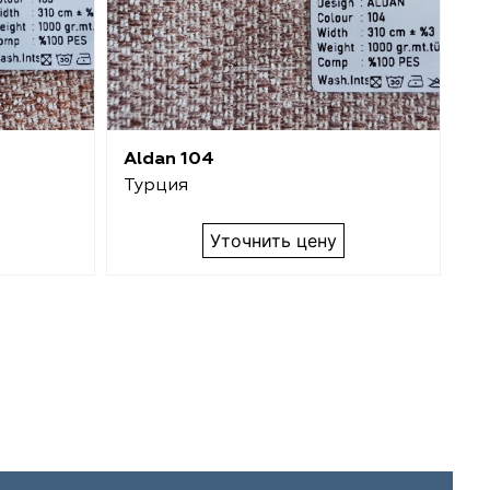
Aldan 104
Al
Турция
Т
Уточнить цену