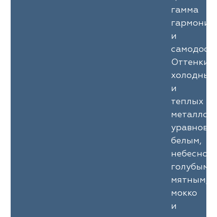
гамма
гармонич
и
самодоста
Оттенки
холодных
и
теплых
металлов
уравнове
белым,
небесно-
голубым,
мятным,
мокко
и