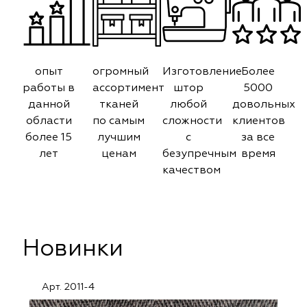
опыт
огромный
Изготовление
Более
работы в
ассортимент
штор
5000
данной
тканей
любой
довольных
области
по самым
сложности
клиентов
более 15
лучшим
с
за все
лет
ценам
безупречным
время
качеством
Новинки
Арт. 2011-4