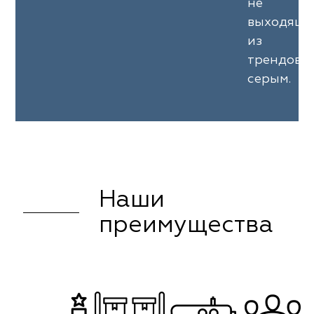
не
выходящ
из
трендов
серым.
Наши
преимущества