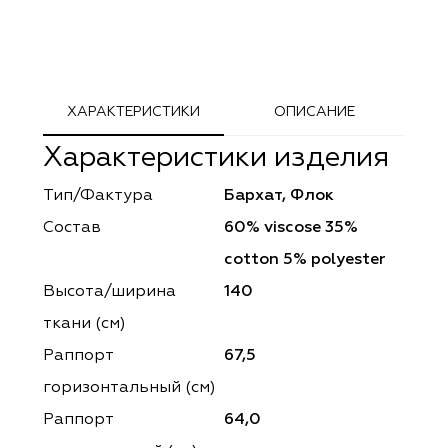
ephant
ephant
Altamarca
Altamarca
ya
ya
Musso Durani
Musso Durani
ХАРАКТЕРИСТИКИ
ОПИСАНИЕ
 Luxe
 Luxe
Prime-Sama
Prime-Sama
Характеристики изделия
mout
mout
Elysium
Elysium
Тип/Фактура
Бархат, Флок
ko Line
ko Line
Forever
Forever
Состав
60% viscose 35%
onto
onto
Lidoma Home
Lidoma Home
cotton 5% polyester
Высота/ширина
140
obella
obella
Bondy
Bondy
ткани (см)
dotessuti
dotessuti
Cassandra
Cassandra
Раппорт
67,5
горизонтальный (cм)
ntex-M
ntex-M
Symphony
Symphony
Раппорт
64,0