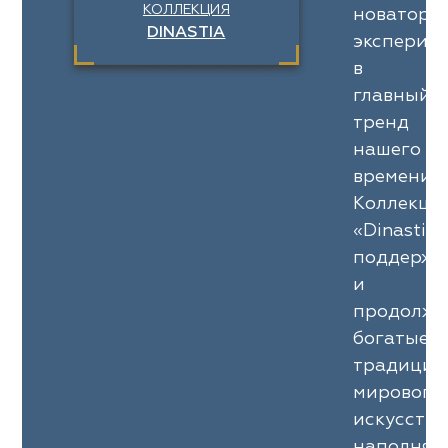
КОЛЛЕКЦИЯ
новаторс
DINASTIA
эксперим
в
главный
тренд
нашего
времени.
Коллекци
«Dinastia»
поддержи
и
продолжа
богатые
традиции
мирового
искусства
наполняя