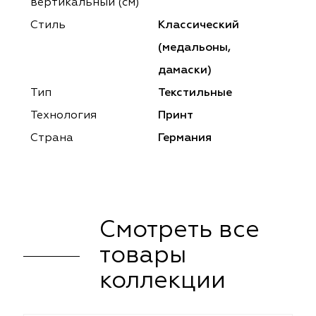
ena
ena
Philosophy
Philosophy
вертикальный (см)
Стиль
Классический
as Prime
as Prime
Trento Studio
Nur
(медальоны,
cartina
ento Studio
Nur
LoomArt
дамаски)
Тип
Текстильные
om Art
cartina
Технология
Принт
Страна
Германия
Смотреть все
товары
коллекции