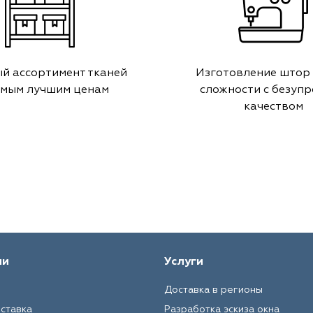
й ассортимент тканей
Изготовление штор
амым лучшим ценам
сложности с безуп
качеством
ии
Услуги
Доставка в регионы
оставка
Разработка эскиза окна