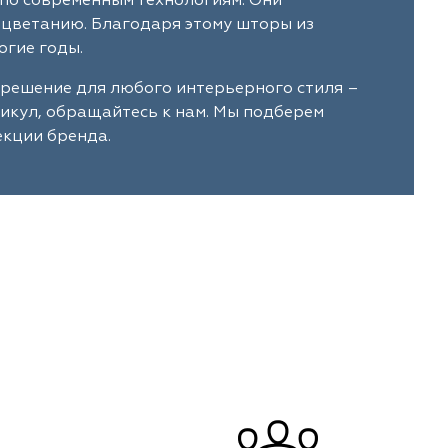
по современным технологиям. Они
ыцветанию. Благодаря этому шторы из
огие годы.
 решение для любого интерьерного стиля –
тикул, обращайтесь к нам. Мы подберем
екции бренда.