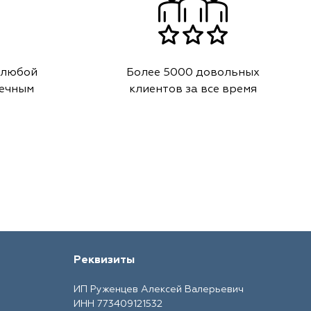
 любой
Более 5000 довольных
речным
клиентов за все время
Реквизиты
ИП Руженцев Алексей Валерьевич
ИНН 773409121532