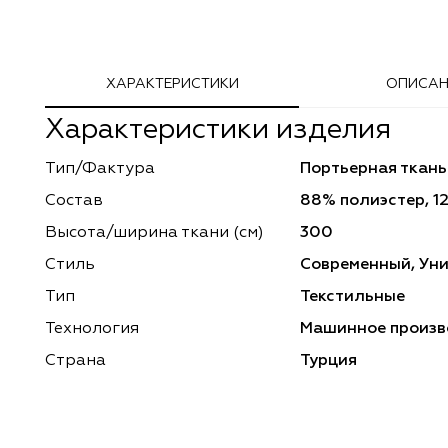
Adeko
Arya Home
ХАРАКТЕРИСТИКИ
ОПИСАН
Windeco
Adeko
Характеристики изделия
TD Collection
Windeco
Тип/Фактура
Портьерная ткань
Esperanza
Laime Collection
Состав
88% полиэстер, 1
Mona Lisa
Esperanza
Высота/ширина ткани (см)
300
Стиль
Современный, Ун
Kerem
Mona Lisa
Тип
Текстильные
Dessange
Kerem
Технология
Машинное произв
Страна
Турция
Vip Camilla
Dessange
O'Interior Studio
Vip Camilla