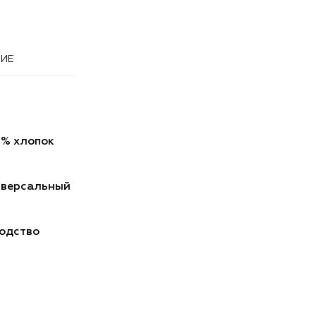
ИЕ
2% хлопок
иверсальный
одство