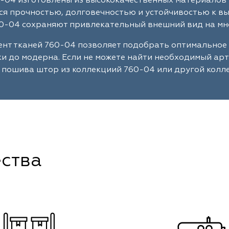
-04 изготовлены из высококачественных материалов 
я прочностью, долговечностью и устойчивостью к в
0-04 сохраняют привлекательный внешний вид на мн
нт тканей 760-04 позволяет подобрать оптимальное
ки до модерна. Если не можете найти необходимый ар
 пошива штор из коллекциий 760-04 или другой колл
ства