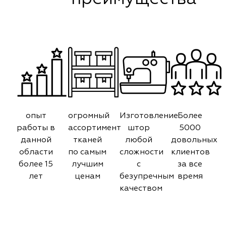
опыт
огромный
Изготовление
Более
работы в
ассортимент
штор
5000
данной
тканей
любой
довольных
области
по самым
сложности
клиентов
более 15
лучшим
с
за все
лет
ценам
безупречным
время
качеством