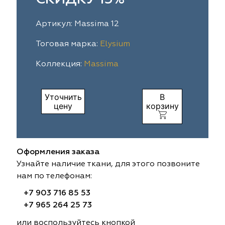
ia
colab
Avgust
Sofia
Артикул: Massima 12
til Express
gust
Megara
Megara
Тоговая марка:
Elysium
Коллекция:
Massima
sa
sa
Lyra
Lyra
ksan
ksan
Ultra fabrics
Ultra fabrics
Уточнить
В
цену
корзину
azontextile
azontextile
Lara
Lara
eezz
eezz
WGART
WGART
Оформления заказа
a Textile
a Textile
INN textile
Textil Express
Узнайте наличие ткани, для этого позвоните
нам по телефонам:
nbrella
 textile
Laime Collection
Winbrella
+7 903 716 85 53
+7 965 264 25 73
etintex
etintex
Marufabrics
Marufabrics
или воспользуйтесь кнопкой