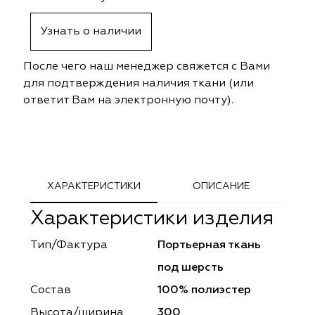
ephant
ephant
Altamarca
Altamarca
Узнать о наличии
ya
ya
Musso Durani
Musso Durani
После чего наш менеджер свяжется с Вами
 Luxe
 Luxe
Prime-Sama
Prime-Sama
для подтверждения наличия ткани (или
ответит Вам на электронную почту).
mout
mout
Elysium
Elysium
ko Line
ko Line
Forever
Forever
onto
onto
Lidoma Home
Lidoma Home
ХАРАКТЕРИСТИКИ
ОПИСАНИЕ
Характеристики изделия
obella
obella
Bondy
Bondy
Тип/Фактура
Портьерная ткань
dotessuti
dotessuti
Cassandra
Cassandra
под шерсть
ntex-M
ntex-M
Symphony
Symphony
Состав
100% полиэстер
Высота/ширина
300