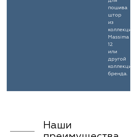
для
пошива
штор
из
коллекции
Massima
12
или
другой
коллекции
бренда.
Наши
преимущества