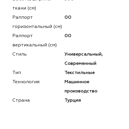
ena
ena
Philosophy
Philosophy
ткани (см)
as Prime
as Prime
Trento Studio
Nur
Раппорт
00
горизонтальный (cм)
cartina
ento Studio
Nur
LoomArt
Раппорт
00
om Art
cartina
вертикальный (см)
Стиль
Универсальный,
Современный
Тип
Текстильные
Технология
Машинное
производство
Страна
Турция