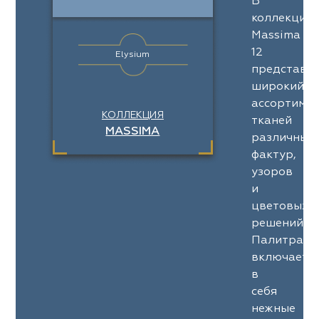
В
коллекции
Massima
12
Elysium
представл
широкий
ассортимен
КОЛЛЕКЦИЯ
тканей
MASSIMA
различных
фактур,
узоров
и
цветовых
решений.
Палитра
включает
в
себя
нежные