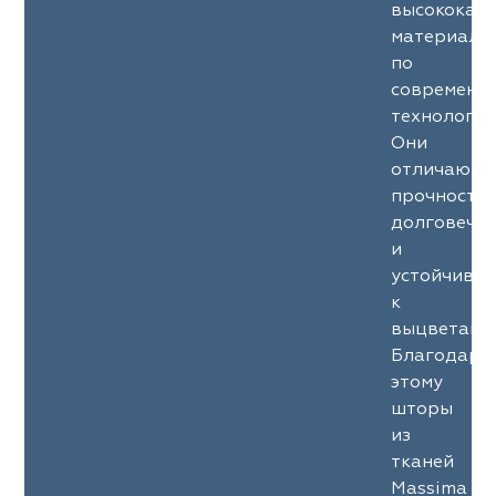
высококач
материало
по
современн
технология
Они
отличаютс
прочность
долговечн
и
устойчиво
к
выцветани
Благодаря
этому
шторы
из
тканей
Massima