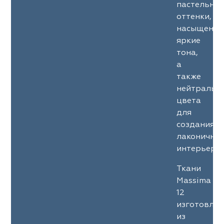
пастельны
оттенки,
насыщенны
яркие
тона,
а
также
нейтральн
цвета
для
создания
лаконичны
интерьеров
Ткани
Massima
12
изготовле
из