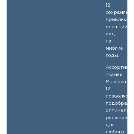
12
сохраняют
привлекат
внешний
вид
на
многие
годы.
Ассортиме
тканей
Massima
12
позволяет
подобрать
оптимальн
решение
для
любого