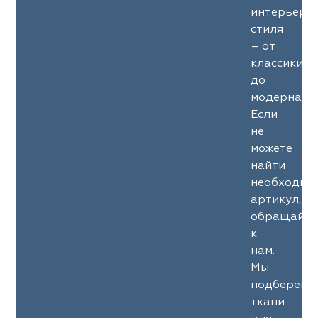
интерьерн
стиля
– от
классики
до
модерна.
Если
не
можете
найти
необходим
артикул,
обращайте
к
нам.
Мы
подберем
ткани