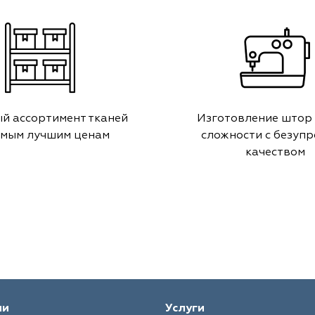
й ассортимент тканей
Изготовление штор
амым лучшим ценам
сложности с безуп
качеством
ии
Услуги