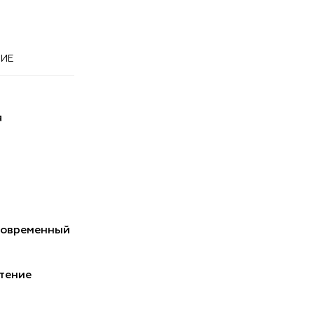
ИЕ
я
Современный
тение