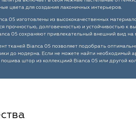
Палитра включает в себя нежные пастельные оттенки,
ые цвета для создания лаконичных интерьеров.
nca 05 изготовлены из высококачественных материал
я прочностью, долговечностью и устойчивостью к в
anca 05 сохраняют привлекательный внешний вид на 
нт тканей Bianca 05 позволяет подобрать оптимальн
сики до модерна. Если не можете найти необходимый 
 пошива штор из коллекциий Bianca 05 или другой ко
ства