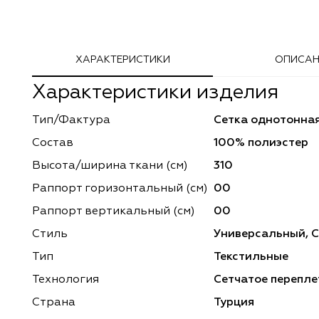
Adeko
Arya Home
ХАРАКТЕРИСТИКИ
ОПИСАН
Windeco
Adeko
Характеристики изделия
TD Collection
Windeco
Тип/Фактура
Сетка однотонна
Esperanza
Laime Collection
Состав
100% полиэстер
Mona Lisa
Esperanza
Высота/ширина ткани (см)
310
Раппорт горизонтальный (cм)
00
Kerem
Mona Lisa
Раппорт вертикальный (см)
00
Dessange
Kerem
Стиль
Универсальный, 
Тип
Текстильные
Vip Camilla
Dessange
Технология
Сетчатое перепле
O'Interior Studio
Vip Camilla
Страна
Турция