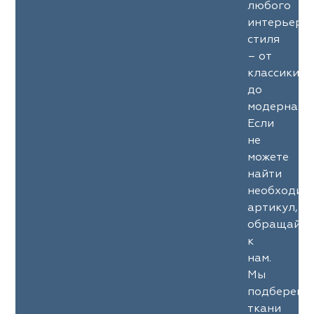
любого
интерьерн
стиля
– от
классики
до
модерна.
Если
не
можете
найти
необходим
артикул,
обращайте
к
нам.
Мы
подберем
ткани