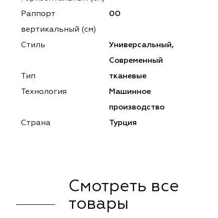
ena
ena
Philosophy
Philosophy
Раппорт
00
as Prime
as Prime
Trento Studio
Nur
вертикальный (см)
Стиль
Универсальный,
cartina
ento Studio
Nur
LoomArt
Современный
om Art
cartina
Тип
тканевые
Технология
Машинное
производство
Страна
Турция
Смотреть все
товары