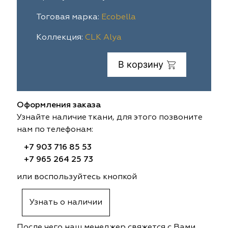
ia
colab
Avgust
Sofia
Тоговая марка:
Ecobella
Коллекция:
CLK Alya
til Express
gust
Megara
Megara
В корзину
sa
sa
Lyra
Lyra
ksan
ksan
Ultra fabrics
Ultra fabrics
Оформления заказа
azontextile
azontextile
Lara
Lara
Узнайте наличие ткани, для этого позвоните
нам по телефонам:
eezz
eezz
WGART
WGART
+7 903 716 85 53
+7 965 264 25 73
a Textile
a Textile
INN textile
Textil Express
или воспользуйтесь кнопкой
nbrella
 textile
Laime Collection
Winbrella
Узнать о наличии
etintex
etintex
Marufabrics
Marufabrics
После чего наш менеджер свяжется с Вами