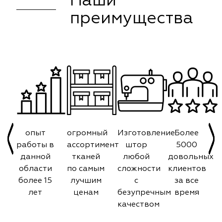
Наши
преимущества
опыт
огромный
Изготовление
Более
работы в
ассортимент
штор
5000
данной
тканей
любой
довольных
области
по самым
сложности
клиентов
более 15
лучшим
с
за все
лет
ценам
безупречным
время
качеством