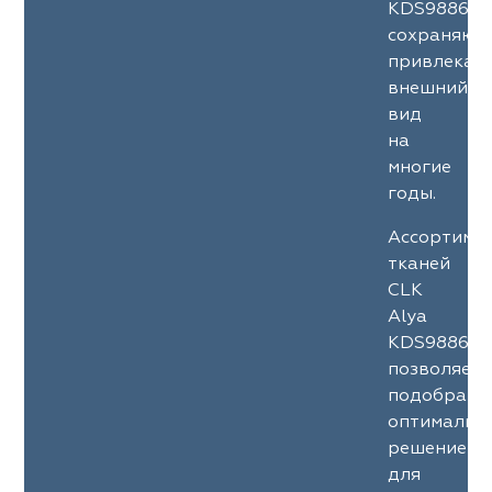
KDS9886
сохраняют
привлекат
внешний
вид
на
многие
годы.
Ассортиме
тканей
CLK
Alya
KDS9886
позволяет
подобрать
оптимальн
решение
для