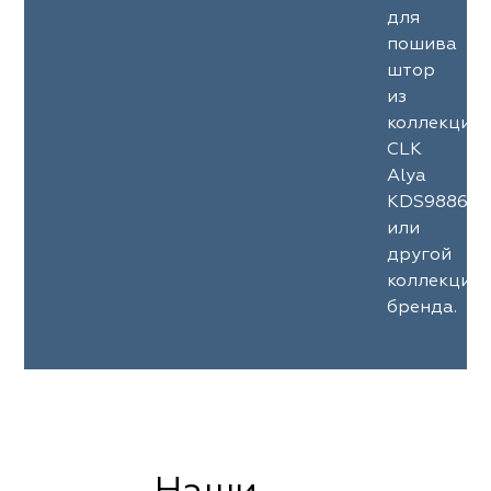
для
пошива
штор
из
коллекции
CLK
Alya
KDS9886
или
другой
коллекции
бренда.