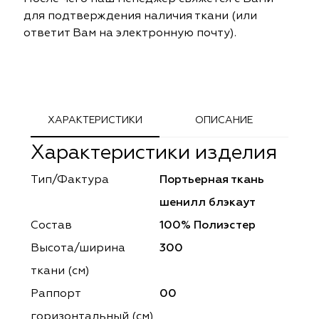
ephant
ephant
Altamarca
Altamarca
для подтверждения наличия ткани (или
ответит Вам на электронную почту).
ya
ya
Musso Durani
Musso Durani
 Luxe
 Luxe
Prime-Sama
Prime-Sama
mout
mout
Elysium
Elysium
ХАРАКТЕРИСТИКИ
ОПИСАНИЕ
Характеристики изделия
ko Line
ko Line
Forever
Forever
Тип/Фактура
Портьерная ткань
onto
onto
Lidoma Home
Lidoma Home
шенилл блэкаут
obella
obella
Bondy
Bondy
Состав
100% Полиэстер
Высота/ширина
300
dotessuti
dotessuti
Cassandra
Cassandra
ткани (см)
ntex-M
ntex-M
Symphony
Symphony
Раппорт
00
горизонтальный (cм)