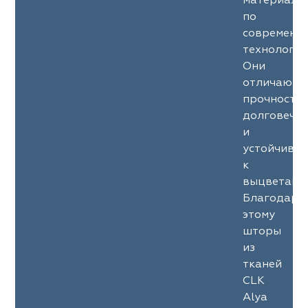
материало
по
современн
технология
Они
отличаютс
прочность
долговечн
и
устойчиво
к
выцветани
Благодаря
этому
шторы
из
тканей
CLK
Alya