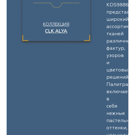
KDS9886
представл
широкий
КОЛЛЕКЦИЯ
ассортимен
CLK ALYA
тканей
различных
фактур,
узоров
и
цветовых
решений.
Палитра
включает
в
себя
нежные
пастельны
оттенки,