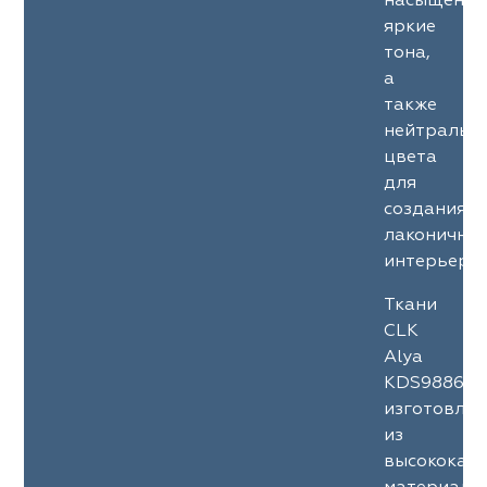
насыщенны
яркие
тона,
а
также
нейтральн
цвета
для
создания
лаконичны
интерьеров
Ткани
CLK
Alya
KDS9886
изготовле
из
высококач