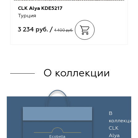
CLK Alya KDE5217
Турция
3 234 руб. /
4 400 руб.
О коллекции
В
коллекции
CLK
Alya
Ecobella