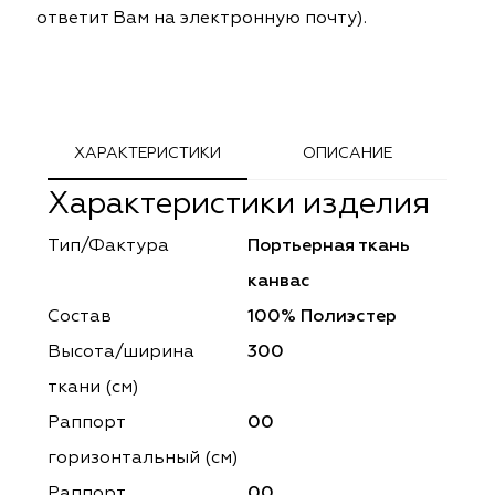
ответит Вам на электронную почту).
ephant
ephant
Altamarca
Altamarca
ya
ya
Musso Durani
Musso Durani
 Luxe
 Luxe
Prime-Sama
Prime-Sama
ХАРАКТЕРИСТИКИ
ОПИСАНИЕ
mout
mout
Elysium
Elysium
Характеристики изделия
ko Line
ko Line
Forever
Forever
Тип/Фактура
Портьерная ткань
канвас
onto
onto
Lidoma Home
Lidoma Home
Состав
100% Полиэстер
obella
obella
Bondy
Bondy
Высота/ширина
300
ткани (см)
dotessuti
dotessuti
Cassandra
Cassandra
Раппорт
00
ntex-M
ntex-M
Symphony
Symphony
горизонтальный (cм)
Раппорт
00