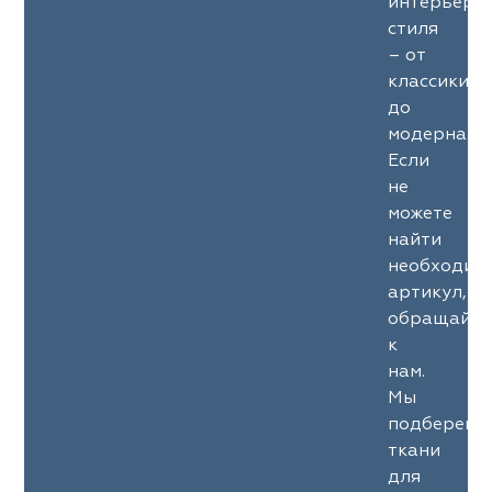
интерьерн
стиля
– от
классики
до
модерна.
Если
не
можете
найти
необходим
артикул,
обращайте
к
нам.
Мы
подберем
ткани
для