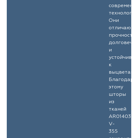
современн
технология
Они
отличаютс
прочность
долговечн
и
устойчиво
к
выцветани
Благодаря
этому
шторы
из
тканей
AR01403
V-
355