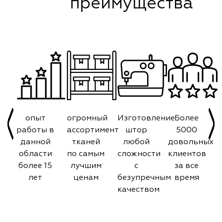
преимущества
опыт
огромный
Изготовление
Более
работы в
ассортимент
штор
5000
данной
тканей
любой
довольных
области
по самым
сложности
клиентов
более 15
лучшим
с
за все
лет
ценам
безупречным
время
качеством