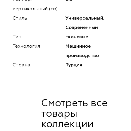
ena
ena
Philosophy
Philosophy
вертикальный (см)
as Prime
as Prime
Trento Studio
Nur
Стиль
Универсальный,
Современный
cartina
ento Studio
Nur
LoomArt
Тип
тканевые
om Art
cartina
Технология
Машинное
производство
Страна
Турция
Смотреть все
товары
коллекции