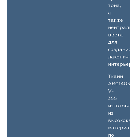
тона,
а
также
нейтральн
цвета
для
создания
лаконичны
интерьеров
Ткани
AR01403
V-
355
изготовле
из
высококач
материало
по