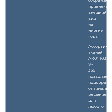
сохраняют
привлекат
внешний
вид
на
многие
годы.
Ассортиме
тканей
AR01403
V-
355
позволяет
подобрать
оптимальн
решение
для
любого