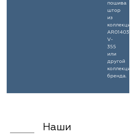
пошива
штор
из
коллекции
AR01403
V-
355
или
другой
коллекции
бренда.
Наши