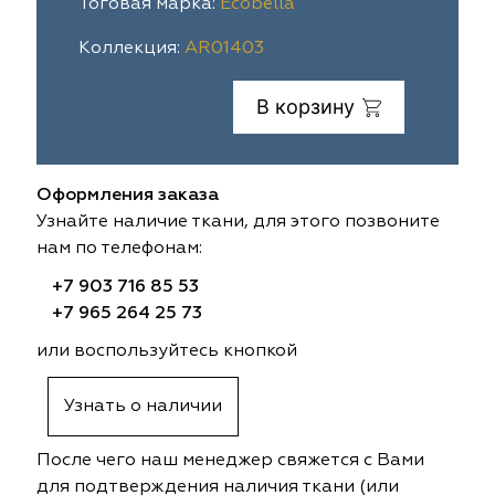
Тоговая марка:
Ecobella
ia
colab
Avgust
Sofia
Коллекция:
AR01403
til Express
gust
Megara
Megara
В корзину
sa
sa
Lyra
Lyra
Оформления заказа
ksan
ksan
Ultra fabrics
Ultra fabrics
Узнайте наличие ткани, для этого позвоните
нам по телефонам:
azontextile
azontextile
Lara
Lara
+7 903 716 85 53
eezz
eezz
WGART
WGART
+7 965 264 25 73
или воспользуйтесь кнопкой
a Textile
a Textile
INN textile
Textil Express
Узнать о наличии
nbrella
 textile
Laime Collection
Winbrella
После чего наш менеджер свяжется с Вами
etintex
etintex
Marufabrics
Marufabrics
для подтверждения наличия ткани (или