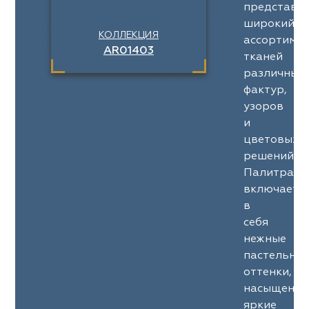
представл
широкий
КОЛЛЕКЦИЯ
ассортимен
AR01403
тканей
различных
фактур,
узоров
и
цветовых
решений.
Палитра
включает
в
себя
нежные
пастельны
оттенки,
насыщенны
яркие