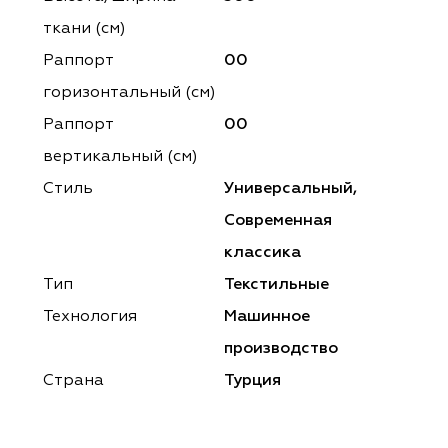
ena
ena
Philosophy
Philosophy
ткани (см)
as Prime
as Prime
Trento Studio
Nur
Раппорт
00
горизонтальный (cм)
cartina
ento Studio
Nur
LoomArt
Раппорт
00
om Art
cartina
вертикальный (см)
Стиль
Универсальный,
Современная
классика
Тип
Текстильные
Технология
Машинное
производство
Страна
Турция