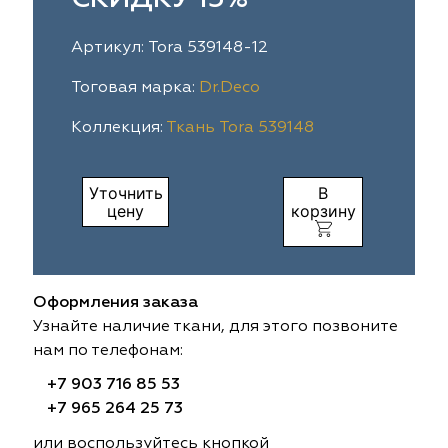
ia
colab
Avgust
Sofia
Артикул: Tora 539148-12
til Express
gust
Megara
Megara
Тоговая марка:
Dr.Deco
Коллекция:
Ткань Tora 539148
sa
sa
Lyra
Lyra
ksan
ksan
Ultra fabrics
Ultra fabrics
Уточнить
В
цену
корзину
azontextile
azontextile
Lara
Lara
eezz
eezz
WGART
WGART
Оформления заказа
a Textile
a Textile
INN textile
Textil Express
Узнайте наличие ткани, для этого позвоните
нам по телефонам:
nbrella
 textile
Laime Collection
Winbrella
+7 903 716 85 53
+7 965 264 25 73
etintex
etintex
Marufabrics
Marufabrics
или воспользуйтесь кнопкой