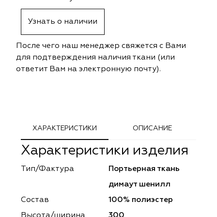
ephant
ephant
Altamarca
Altamarca
Узнать о наличии
ya
ya
Musso Durani
Musso Durani
После чего наш менеджер свяжется с Вами
 Luxe
 Luxe
Prime-Sama
Prime-Sama
для подтверждения наличия ткани (или
ответит Вам на электронную почту).
mout
mout
Elysium
Elysium
ko Line
ko Line
Forever
Forever
onto
onto
Lidoma Home
Lidoma Home
ХАРАКТЕРИСТИКИ
ОПИСАНИЕ
Характеристики изделия
obella
obella
Bondy
Bondy
Тип/Фактура
Портьерная ткань
dotessuti
dotessuti
Cassandra
Cassandra
димаут шенилл
ntex-M
ntex-M
Symphony
Symphony
Состав
100% полиэстер
Высота/ширина
300