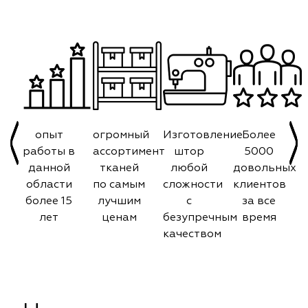
опыт
огромный
Изготовление
Более
работы в
ассортимент
штор
5000
данной
тканей
любой
довольных
области
по самым
сложности
клиентов
более 15
лучшим
с
за все
лет
ценам
безупречным
время
качеством