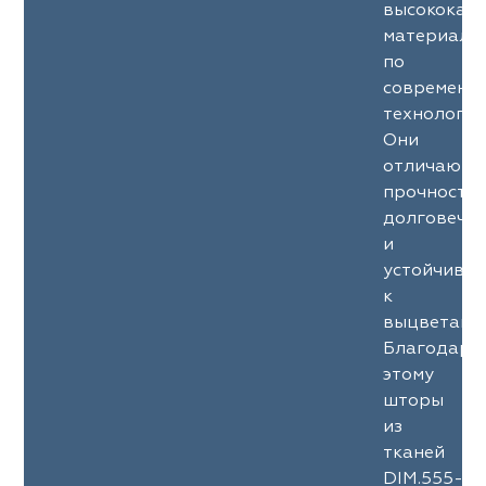
высококач
материало
по
современн
технология
Они
отличаютс
прочность
долговечн
и
устойчиво
к
выцветани
Благодаря
этому
шторы
из
тканей
DIM.555-