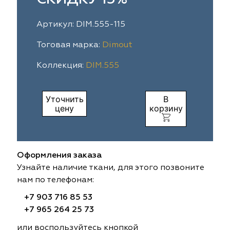
ia
colab
Avgust
Sofia
Артикул: DIM.555-115
til Express
gust
Megara
Megara
Тоговая марка:
Dimout
Коллекция:
DIM.555
sa
sa
Lyra
Lyra
ksan
ksan
Ultra fabrics
Ultra fabrics
Уточнить
В
цену
корзину
azontextile
azontextile
Lara
Lara
eezz
eezz
WGART
WGART
Оформления заказа
a Textile
a Textile
INN textile
Textil Express
Узнайте наличие ткани, для этого позвоните
нам по телефонам:
nbrella
 textile
Laime Collection
Winbrella
+7 903 716 85 53
+7 965 264 25 73
etintex
etintex
Marufabrics
Marufabrics
или воспользуйтесь кнопкой