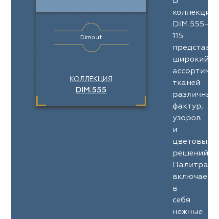
В
коллекции
DIM.555-
115
Dimout
представл
широкий
ассортимен
КОЛЛЕКЦИЯ
тканей
DIM.555
различных
фактур,
узоров
и
цветовых
решений.
Палитра
включает
в
себя
нежные