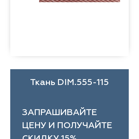
eko
ya Home
Windeco
Adeko
 Collection
ndeco
Esperanza
Laime Collection
na Lisa
peranza
Kerem
Mona Lisa
ssange
rem
Vip Camilla
Dessange
nterior
O'Interior
 Camilla
Malurus
udio
Studio
rk Deco
lurus
Dr.Deco
Park Deco
Ткань DIM.555-115
stex
stex
Hasbor
Dr.Deco
ie
sbor
Black
Jolie
ЗАПРАШИВАЙТЕ
pe
pe
VRN Home
Black
ЦЕНУ И ПОЛУЧАЙТЕ
lange
N Home
Decolab
Melange
СКИДКУ 15%