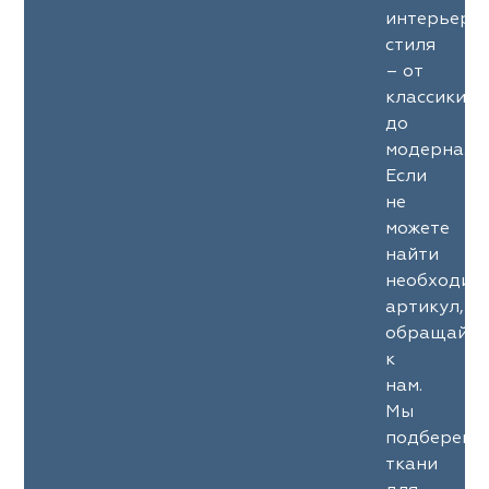
интерьерн
стиля
– от
классики
до
модерна.
Если
не
можете
найти
необходим
артикул,
обращайте
к
нам.
Мы
подберем
ткани