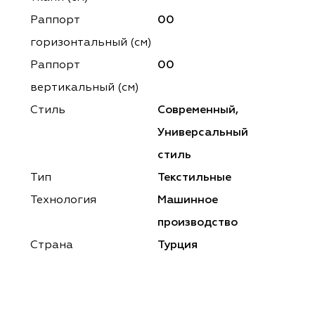
ena
ena
Philosophy
Philosophy
Раппорт
00
as Prime
as Prime
Trento Studio
Nur
горизонтальный (cм)
Раппорт
00
cartina
ento Studio
Nur
LoomArt
вертикальный (см)
om Art
cartina
Стиль
Современный,
Универсальный
стиль
Тип
Текстильные
Технология
Машинное
производство
Страна
Турция