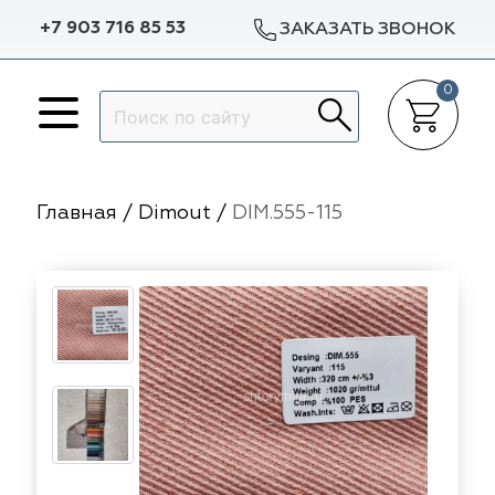
+7 903 716 85 53
ЗАКАЗАТЬ ЗВОНОК
0
Назад
Назад
Назад
Назад
p Dekor
Авеню
Arya Home
Galleria Arben
Доставка в регионы
Гарантии
Главная
/
Dimout
/
DIM.555-115
lleria Arben
m Caro
Espocada
Dana Panorama
Разработка эскиза окна
Статьи
ylight
Dana Panorama
Sunbrella
Выезд на объект
Отзывы
ylight
pocada
Casablanca
ILIV
Пошив штор
f
f
Dom Caro
TD Collection
Установка карнизов
nbrella
sablanca
5 Авеню
Vip Dekor
Повес штор