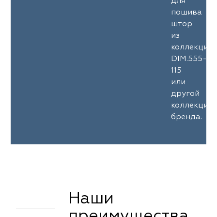
для
пошива
штор
из
коллекции
DIM.555-
115
или
другой
коллекции
бренда.
Наши
преимущества