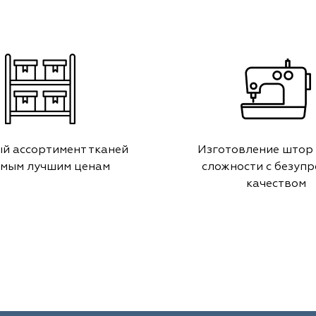
й ассортимент тканей
Изготовление штор
амым лучшим ценам
сложности с безуп
качеством