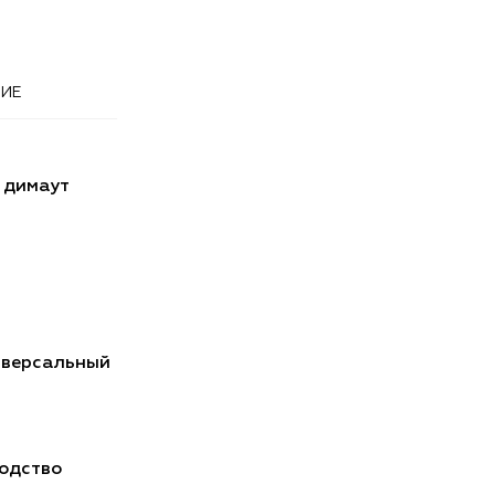
ИЕ
 димаут
иверсальный
одство