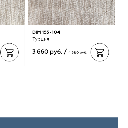
DIM 155-104
DI
Турция
Т
3 660 руб. /
3
4 980 руб.