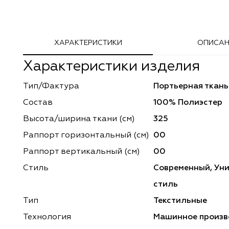
Adeko
Arya Home
ХАРАКТЕРИСТИКИ
ОПИСАН
Windeco
Adeko
Характеристики изделия
TD Collection
Windeco
Тип/Фактура
Портьерная ткань
Esperanza
Laime Collection
Состав
100% Полиэстер
Mona Lisa
Esperanza
Высота/ширина ткани (см)
325
Раппорт горизонтальный (cм)
00
Kerem
Mona Lisa
Раппорт вертикальный (см)
00
Dessange
Kerem
Стиль
Современный, Ун
стиль
Vip Camilla
Dessange
Тип
Текстильные
O'Interior Studio
Vip Camilla
Технология
Машинное произв