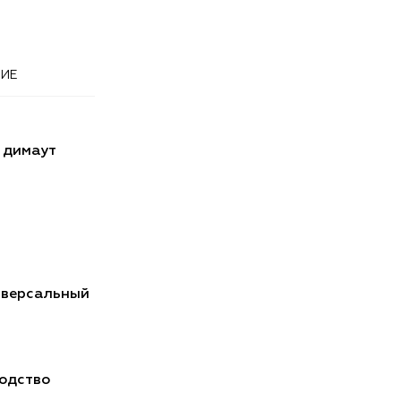
ИЕ
 димаут
иверсальный
одство