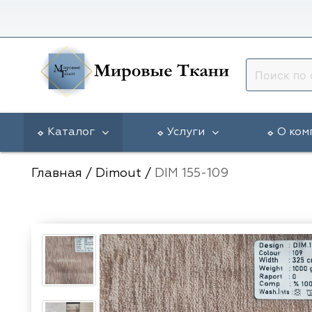
Каталог
Услуги
О ком
Главная
/
Dimout
/
DIM 155-109
Vip Dekor
Доставка в регионы
Гарантии
5 Авеню
Arya Home
Разработка эскиза окна
Статьи
Galleria Arben