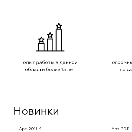
Marufabrics
Marufabrics
Elephant
Elephant
Altamarca
Altamarca
Wiya
Wiya
опыт работы в данной
огромны
Musso Durani
Musso Durani
области более 15 лет
по с
La Luxe
La Luxe
Prime-Sama
Prime-Sama
Dimout
Dimout
Новинки
Elysium
Elysium
Арт. 2011-4
Арт. 2011-