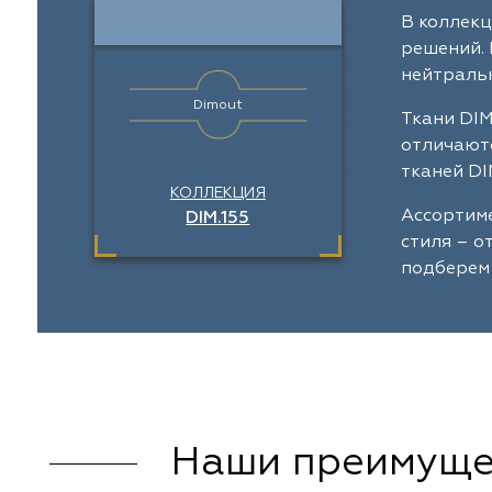
В коллекц
Amazontextile
Amazontextile
решений. 
нейтральн
Lara
Lara
Dimout
Ткани DIM
отличаютс
Breezz
Breezz
тканей DI
КОЛЛЕКЦИЯ
WGART
WGART
Ассортиме
DIM.155
стиля – о
Anka Textile
Anka Textile
подберем 
INN textile
Textil Express
Winbrella
INN textile
Laime Collection
Winbrella
Наши преимуще
Chetintex
Chetintex