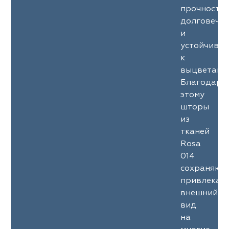
прочность
долговечн
и
устойчиво
к
выцветани
Благодаря
этому
шторы
из
тканей
Rosa
014
сохраняют
привлекат
внешний
вид
на