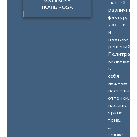
КОЛЛЕКЦИЯ
тканей
ТКАНЬ ROSA
различных
фактур,
узоров
и
цветовых
решений.
Палитра
включает
в
себя
нежные
пастельны
оттенки,
насыщенны
яркие
тона,
а
также