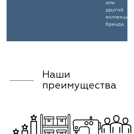
или
другой
коллекции
бренда.
Наши
преимущества