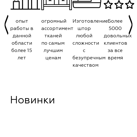
опыт
огромный
Изготовление
Более
работы в
ассортимент
штор
5000
данной
тканей
любой
довольных
области
по самым
сложности
клиентов
более 15
лучшим
с
за все
лет
ценам
безупречным
время
качеством
Новинки