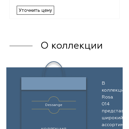
Уточнить цену
О коллекции
В
коллекции
Rosa
014
Dessange
представл
широкий
ассортимен