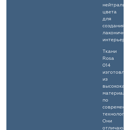
нейтральн
цвета
для
создания
лаконичны
интерьеров
Ткани
Rosa
014
изготовле
из
высококач
материало
по
современн
технология
Они
отличаютс