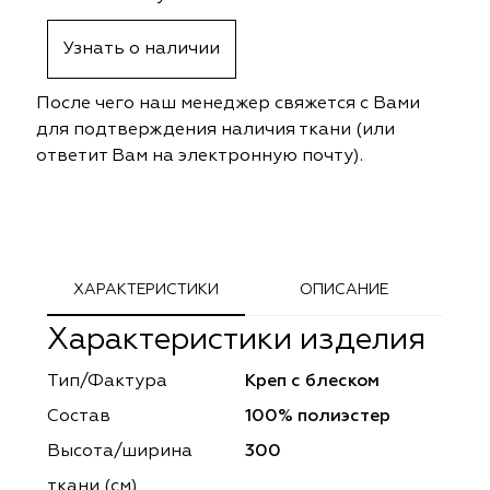
ephant
ephant
Altamarca
Altamarca
Узнать о наличии
ya
ya
Musso Durani
Musso Durani
После чего наш менеджер свяжется с Вами
 Luxe
 Luxe
Prime-Sama
Prime-Sama
для подтверждения наличия ткани (или
ответит Вам на электронную почту).
mout
mout
Elysium
Elysium
ko Line
ko Line
Forever
Forever
onto
onto
Lidoma Home
Lidoma Home
ХАРАКТЕРИСТИКИ
ОПИСАНИЕ
Характеристики изделия
obella
obella
Bondy
Bondy
Тип/Фактура
Креп с блеском
dotessuti
dotessuti
Cassandra
Cassandra
Состав
100% полиэстер
ntex-M
ntex-M
Symphony
Symphony
Высота/ширина
300
ткани (см)