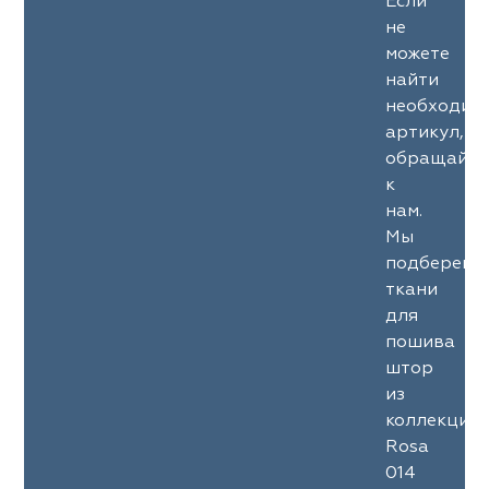
Если
не
можете
найти
необходим
артикул,
обращайте
к
нам.
Мы
подберем
ткани
для
пошива
штор
из
коллекции
Rosa
014