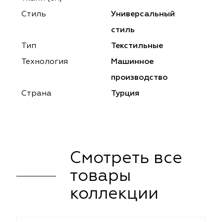
ena
ena
Philosophy
Philosophy
Стиль
Универсальный
as Prime
as Prime
Trento Studio
Nur
стиль
Тип
Текстильные
cartina
ento Studio
Nur
LoomArt
Технология
Машинное
om Art
cartina
производство
Страна
Турция
Смотреть все
товары
коллекции