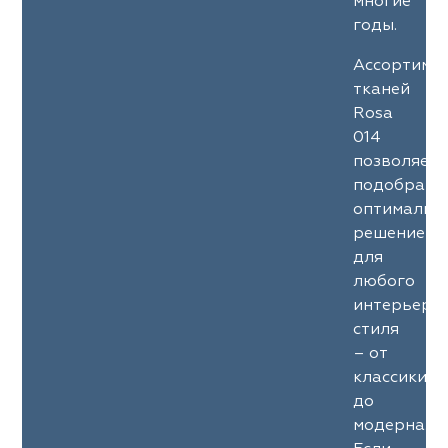
многие
годы.
Ассортиме
тканей
Rosa
014
позволяет
подобрать
оптимальн
решение
для
любого
интерьерн
стиля
– от
классики
до
модерна.