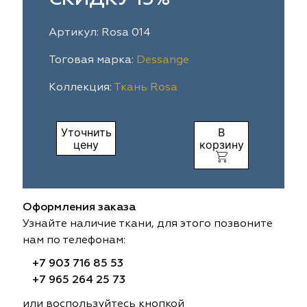
ia
colab
Avgust
Sofia
Артикул: Rosa 014
til Express
gust
Megara
Megara
Тоговая марка:
Dessange
Коллекция:
Ткань Rosa
sa
sa
Lyra
Lyra
ksan
ksan
Ultra fabrics
Ultra fabrics
Уточнить
В
цену
корзину
azontextile
azontextile
Lara
Lara
eezz
eezz
WGART
WGART
Оформления заказа
a Textile
a Textile
INN textile
Textil Express
Узнайте наличие ткани, для этого позвоните
нам по телефонам:
nbrella
 textile
Laime Collection
Winbrella
+7 903 716 85 53
+7 965 264 25 73
etintex
etintex
Marufabrics
Marufabrics
или воспользуйтесь кнопкой