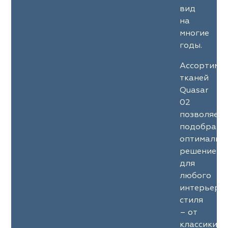
вид
на
многие
годы.
Ассортиме
тканей
Quasar
02
позволяет
подобрать
оптимальн
решение
для
любого
интерьерн
стиля
– от
классики