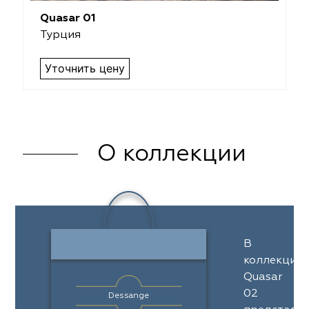
Quasar 01
Турция
Уточнить цену
О коллекции
В
коллекции
Quasar
02
Dessange