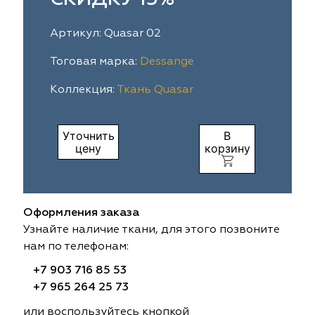
ia
colab
Avgust
Sofia
Артикул: Quasar 02
til Express
gust
Megara
Megara
Тоговая марка:
Dessange
Коллекция:
Ткань Quasar
sa
sa
Lyra
Lyra
ksan
ksan
Ultra fabrics
Ultra fabrics
Уточнить
В
цену
корзину
azontextile
azontextile
Lara
Lara
eezz
eezz
WGART
WGART
Оформления заказа
a Textile
a Textile
INN textile
Textil Express
Узнайте наличие ткани, для этого позвоните
нам по телефонам:
nbrella
 textile
Laime Collection
Winbrella
+7 903 716 85 53
+7 965 264 25 73
etintex
etintex
Marufabrics
Marufabrics
или воспользуйтесь кнопкой