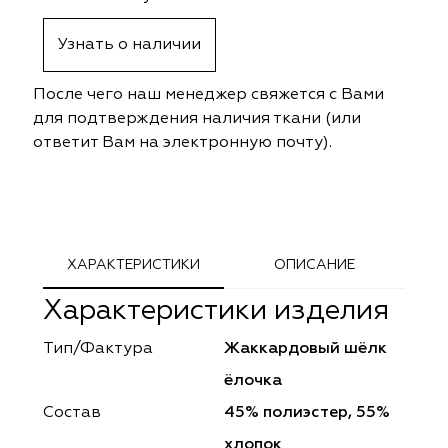
ephant
ephant
Altamarca
Altamarca
Узнать о наличии
ya
ya
Musso Durani
Musso Durani
После чего наш менеджер свяжется с Вами
 Luxe
 Luxe
Prime-Sama
Prime-Sama
для подтверждения наличия ткани (или
ответит Вам на электронную почту).
mout
mout
Elysium
Elysium
ko Line
ko Line
Forever
Forever
onto
onto
Lidoma Home
Lidoma Home
ХАРАКТЕРИСТИКИ
ОПИСАНИЕ
Характеристики изделия
obella
obella
Bondy
Bondy
Тип/Фактура
Жаккардовый шёлк
dotessuti
dotessuti
Cassandra
Cassandra
ёлочка
ntex-M
ntex-M
Symphony
Symphony
Состав
45% полиэстер, 55%
хлопок