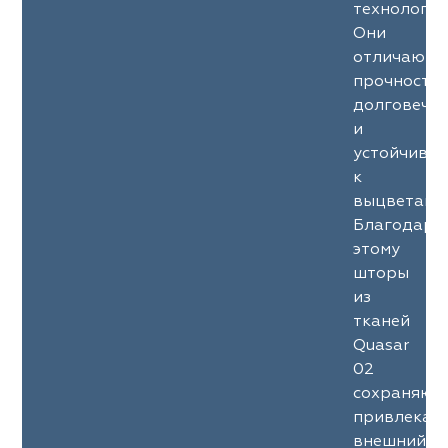
технология
Они
отличаютс
прочность
долговечн
и
устойчиво
к
выцветани
Благодаря
этому
шторы
из
тканей
Quasar
02
сохраняют
привлекат
внешний