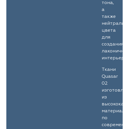
тона,
а
также
нейтральн
цвета
для
создания
лаконичны
интерьеров
Ткани
Quasar
02
изготовле
из
высококач
материало
по
современн