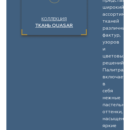
представл
широкий
ассортимен
КОЛЛЕКЦИЯ
тканей
ТКАНЬ QUASAR
различных
фактур,
узоров
и
цветовых
решений.
Палитра
включает
в
себя
нежные
пастельны
оттенки,
насыщенны
яркие