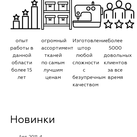
опыт
огромный
Изготовление
Более
работы в
ассортимент
штор
5000
данной
тканей
любой
довольных
области
по самым
сложности
клиентов
более 15
лучшим
с
за все
лет
ценам
безупречным
время
качеством
Новинки