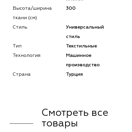
ena
ena
Philosophy
Philosophy
Высота/ширина
300
as Prime
as Prime
Trento Studio
Nur
ткани (см)
Стиль
Универсальный
cartina
ento Studio
Nur
LoomArt
стиль
om Art
cartina
Тип
Текстильные
Технология
Машинное
производство
Страна
Турция
Смотреть все
товары