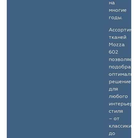
на
многие
годы.
Ассортиме
тканей
Mozza
602
позволяет
подобрать
оптимальн
решение
для
любого
интерьерн
стиля
– от
классики
до