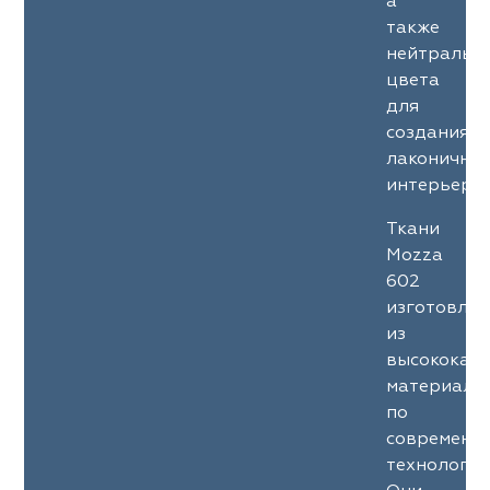
а
также
нейтральн
цвета
для
создания
лаконичны
интерьеров
Ткани
Mozza
602
изготовле
из
высококач
материало
по
современн
технология