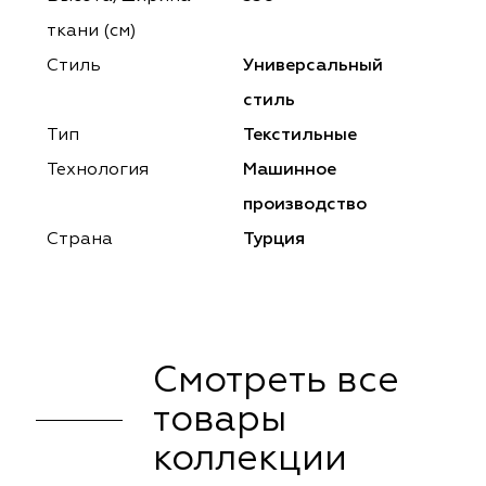
ena
ena
Philosophy
Philosophy
ткани (см)
as Prime
as Prime
Trento Studio
Nur
Стиль
Универсальный
стиль
cartina
ento Studio
Nur
LoomArt
Тип
Текстильные
om Art
cartina
Технология
Машинное
производство
Страна
Турция
Смотреть все
товары
коллекции