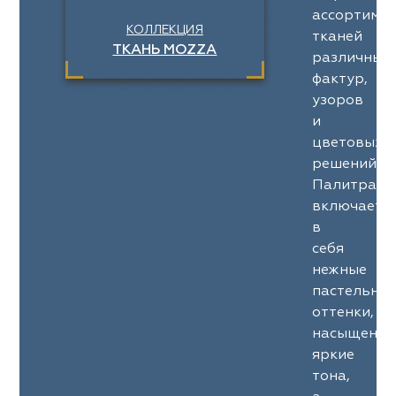
ассортимен
КОЛЛЕКЦИЯ
тканей
ТКАНЬ MOZZA
различных
фактур,
узоров
и
цветовых
решений.
Палитра
включает
в
себя
нежные
пастельны
оттенки,
насыщенны
яркие
тона,