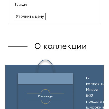
Турция
Уточнить цену
О коллекции
В
коллекции
Mozza
602
Dessange
представл
широкий