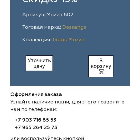
ia
colab
Avgust
Sofia
Артикул: Mozza 602
til Express
gust
Megara
Megara
Тоговая марка:
Dessange
Коллекция:
Ткань Mozza
sa
sa
Lyra
Lyra
ksan
ksan
Ultra fabrics
Ultra fabrics
Уточнить
В
цену
корзину
azontextile
azontextile
Lara
Lara
eezz
eezz
WGART
WGART
Оформления заказа
a Textile
a Textile
INN textile
Textil Express
Узнайте наличие ткани, для этого позвоните
нам по телефонам:
nbrella
 textile
Laime Collection
Winbrella
+7 903 716 85 53
+7 965 264 25 73
etintex
etintex
Marufabrics
Marufabrics
или воспользуйтесь кнопкой