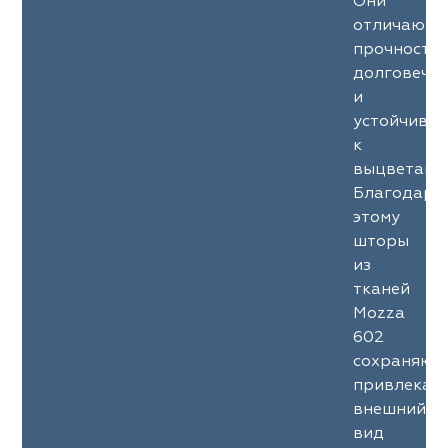
Они
отличаютс
прочность
долговечн
и
устойчиво
к
выцветани
Благодаря
этому
шторы
из
тканей
Mozza
602
сохраняют
привлекат
внешний
вид