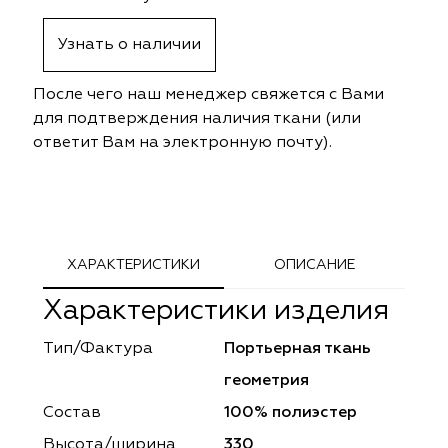
ephant
ephant
Altamarca
Altamarca
Узнать о наличии
ya
ya
Musso Durani
Musso Durani
После чего наш менеджер свяжется с Вами
 Luxe
 Luxe
Prime-Sama
Prime-Sama
для подтверждения наличия ткани (или
ответит Вам на электронную почту).
mout
mout
Elysium
Elysium
ko Line
ko Line
Forever
Forever
onto
onto
Lidoma Home
Lidoma Home
ХАРАКТЕРИСТИКИ
ОПИСАНИЕ
Характеристики изделия
obella
obella
Bondy
Bondy
Тип/Фактура
Портьерная ткань
dotessuti
dotessuti
Cassandra
Cassandra
геометрия
ntex-M
ntex-M
Symphony
Symphony
Состав
100% полиэстер
Высота/ширина
330