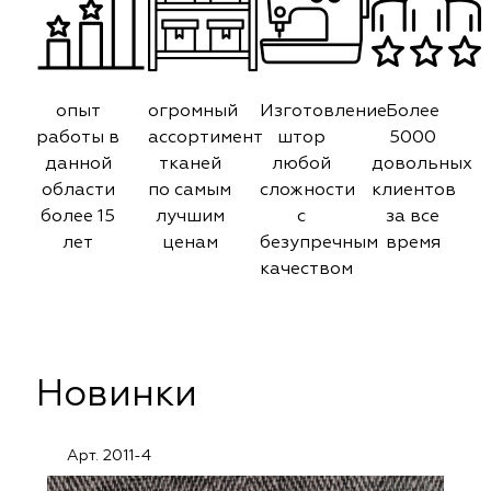
опыт
огромный
Изготовление
Более
работы в
ассортимент
штор
5000
данной
тканей
любой
довольных
области
по самым
сложности
клиентов
более 15
лучшим
с
за все
лет
ценам
безупречным
время
качеством
Новинки
Арт. 2011-4