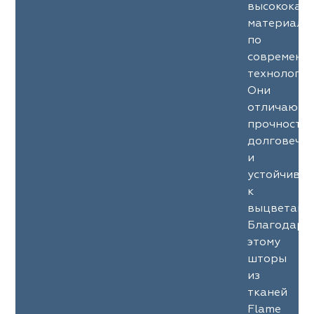
высококач
материало
по
современн
технология
Они
отличаютс
прочность
долговечн
и
устойчиво
к
выцветани
Благодаря
этому
шторы
из
тканей
Flame