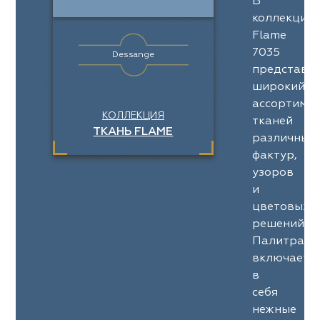
В
коллекции
Flame
7035
Dessange
представл
широкий
ассортимен
КОЛЛЕКЦИЯ
тканей
ТКАНЬ FLAME
различных
фактур,
узоров
и
цветовых
решений.
Палитра
включает
в
себя
нежные