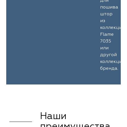
для
пошива
штор
из
коллекции
Flame
7035
или
другой
коллекции
бренда.
Наши
преимущества