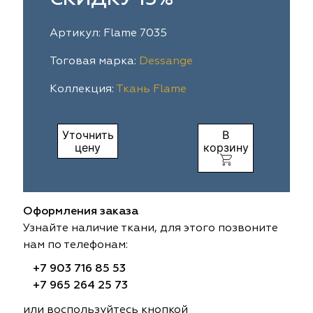
ia
colab
Avgust
Sofia
Артикул: Flame 7035
til Express
gust
Megara
Megara
Тоговая марка:
Dessange
Коллекция:
Ткань Flame
sa
sa
Lyra
Lyra
ksan
ksan
Ultra fabrics
Ultra fabrics
Уточнить
В
цену
корзину
azontextile
azontextile
Lara
Lara
eezz
eezz
WGART
WGART
Оформления заказа
a Textile
a Textile
INN textile
Textil Express
Узнайте наличие ткани, для этого позвоните
нам по телефонам:
nbrella
 textile
Laime Collection
Winbrella
+7 903 716 85 53
+7 965 264 25 73
etintex
etintex
Marufabrics
Marufabrics
или воспользуйтесь кнопкой