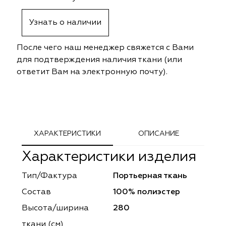
ephant
ephant
Altamarca
Altamarca
Узнать о наличии
ya
ya
Musso Durani
Musso Durani
После чего наш менеджер свяжется с Вами
 Luxe
 Luxe
Prime-Sama
Prime-Sama
для подтверждения наличия ткани (или
ответит Вам на электронную почту).
mout
mout
Elysium
Elysium
ko Line
ko Line
Forever
Forever
onto
onto
Lidoma Home
Lidoma Home
ХАРАКТЕРИСТИКИ
ОПИСАНИЕ
Характеристики изделия
obella
obella
Bondy
Bondy
Тип/Фактура
Портьерная ткань
dotessuti
dotessuti
Cassandra
Cassandra
Состав
100% полиэстер
ntex-M
ntex-M
Symphony
Symphony
Высота/ширина
280
ткани (см)