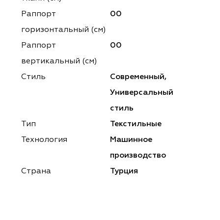
ena
ena
Philosophy
Philosophy
Раппорт
00
as Prime
as Prime
Trento Studio
Nur
горизонтальный (cм)
Раппорт
00
cartina
ento Studio
Nur
LoomArt
вертикальный (см)
om Art
cartina
Стиль
Современный,
Универсальный
стиль
Тип
Текстильные
Технология
Машинное
производство
Страна
Турция