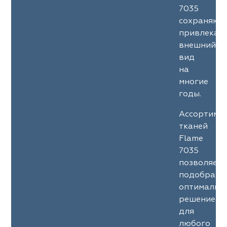
7035
сохраняют
привлекат
внешний
вид
на
многие
годы.
Ассортиме
тканей
Flame
7035
позволяет
подобрать
оптимальн
решение
для
любого