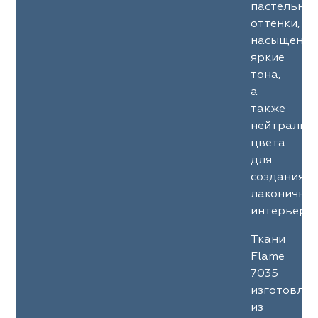
пастельны
оттенки,
насыщенны
яркие
тона,
а
также
нейтральн
цвета
для
создания
лаконичны
интерьеров
Ткани
Flame
7035
изготовле
из