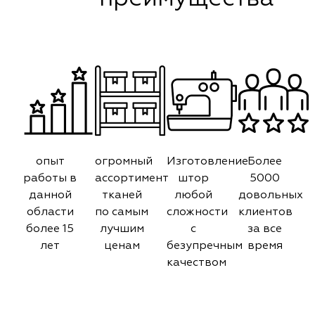
опыт
огромный
Изготовление
Более
работы в
ассортимент
штор
5000
данной
тканей
любой
довольных
области
по самым
сложности
клиентов
более 15
лучшим
с
за все
лет
ценам
безупречным
время
качеством