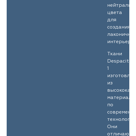
нейтральн
цвета
для
создания
лаконичны
интерьеров
Ткани
Despacito
1
изготовле
из
высококач
материало
по
современн
технология
Они
отличаютс