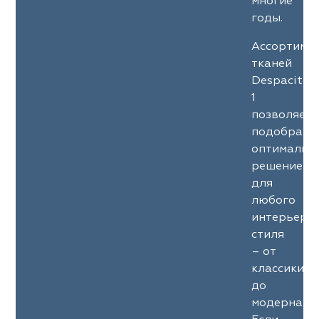
многие
годы.
Ассортиме
тканей
Despacito
1
позволяет
подобрать
оптимальн
решение
для
любого
интерьерн
стиля
– от
классики
до
модерна.