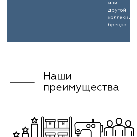
или
другой
коллекции
бренда.
Наши
преимущества