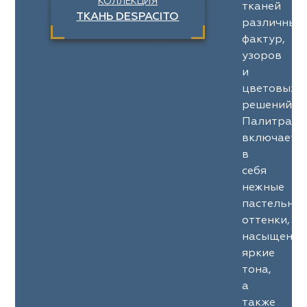
КОЛЛЕКЦИЯ
тканей
ТКАНЬ DESPACITO
различных
фактур,
узоров
и
цветовых
решений.
Палитра
включает
в
себя
нежные
пастельны
оттенки,
насыщенны
яркие
тона,
а
также