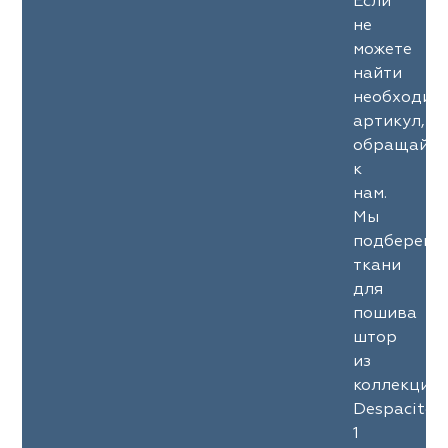
Если
не
можете
найти
необходим
артикул,
обращайте
к
нам.
Мы
подберем
ткани
для
пошива
штор
из
коллекции
Despacito
1