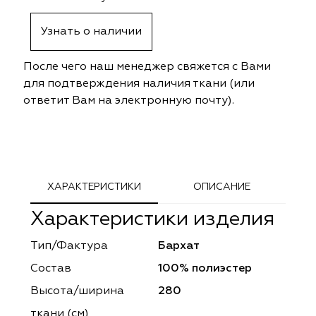
ephant
ephant
Altamarca
Altamarca
Узнать о наличии
ya
ya
Musso Durani
Musso Durani
После чего наш менеджер свяжется с Вами
 Luxe
 Luxe
Prime-Sama
Prime-Sama
для подтверждения наличия ткани (или
ответит Вам на электронную почту).
mout
mout
Elysium
Elysium
ko Line
ko Line
Forever
Forever
onto
onto
Lidoma Home
Lidoma Home
ХАРАКТЕРИСТИКИ
ОПИСАНИЕ
Характеристики изделия
obella
obella
Bondy
Bondy
Тип/Фактура
Бархат
dotessuti
dotessuti
Cassandra
Cassandra
Состав
100% полиэстер
ntex-M
ntex-M
Symphony
Symphony
Высота/ширина
280
ткани (см)