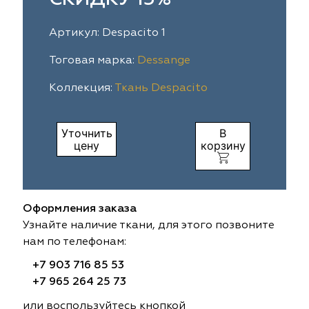
ia
colab
Avgust
Sofia
Артикул: Despacito 1
til Express
gust
Megara
Megara
Тоговая марка:
Dessange
Коллекция:
Ткань Despacito
sa
sa
Lyra
Lyra
ksan
ksan
Ultra fabrics
Ultra fabrics
Уточнить
В
цену
корзину
azontextile
azontextile
Lara
Lara
eezz
eezz
WGART
WGART
Оформления заказа
a Textile
a Textile
INN textile
Textil Express
Узнайте наличие ткани, для этого позвоните
нам по телефонам:
nbrella
 textile
Laime Collection
Winbrella
+7 903 716 85 53
+7 965 264 25 73
etintex
etintex
Marufabrics
Marufabrics
или воспользуйтесь кнопкой