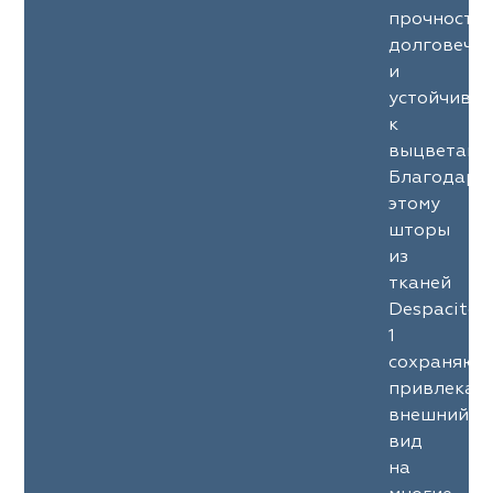
прочность
долговечн
и
устойчиво
к
выцветани
Благодаря
этому
шторы
из
тканей
Despacito
1
сохраняют
привлекат
внешний
вид
на