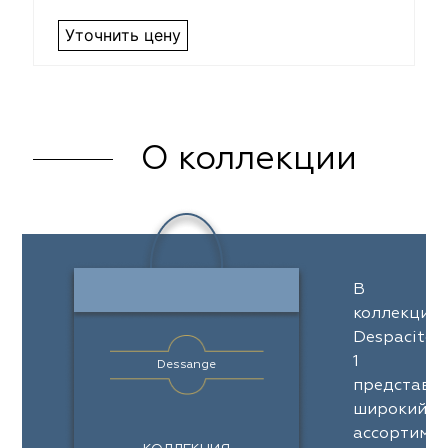
Уточнить цену
О коллекции
В
коллекции
Despacito
1
Dessange
представл
широкий
ассортимен