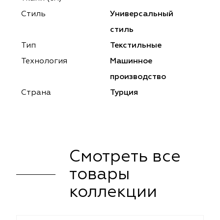
ena
ena
Philosophy
Philosophy
Стиль
Универсальный
as Prime
as Prime
Trento Studio
Nur
стиль
Тип
Текстильные
cartina
ento Studio
Nur
LoomArt
Технология
Машинное
om Art
cartina
производство
Страна
Турция
Смотреть все
товары
коллекции