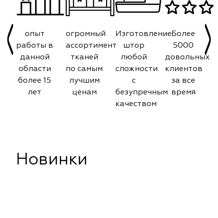
опыт
огромный
Изготовление
Более
работы в
ассортимент
штор
5000
данной
тканей
любой
довольных
области
по самым
сложности
клиентов
более 15
лучшим
с
за все
лет
ценам
безупречным
время
качеством
Новинки