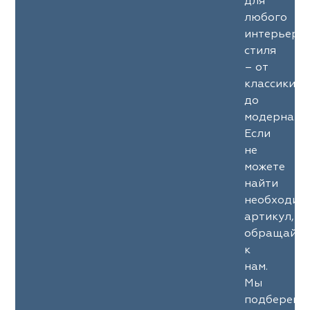
для
любого
интерьерн
стиля
– от
классики
до
модерна.
Если
не
можете
найти
необходим
артикул,
обращайте
к
нам.
Мы
подберем