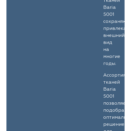
тканей
Baria
5001
сохраняют
привлекат
внешний
вид
на
многие
годы.
Ассортиме
тканей
Baria
5001
позволяет
подобрать
оптимальн
решение