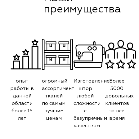
преимущества
опыт
огромный
Изготовление
Более
работы в
ассортимент
штор
5000
данной
тканей
любой
довольных
области
по самым
сложности
клиентов
более 15
лучшим
с
за все
лет
ценам
безупречным
время
качеством