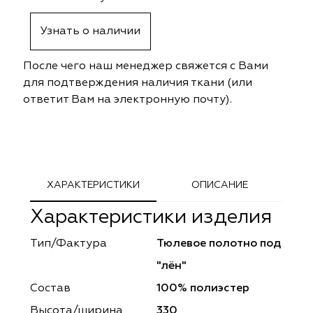
ephant
ephant
Altamarca
Altamarca
Узнать о наличии
ya
ya
Musso Durani
Musso Durani
После чего наш менеджер свяжется с Вами
 Luxe
 Luxe
Prime-Sama
Prime-Sama
для подтверждения наличия ткани (или
ответит Вам на электронную почту).
mout
mout
Elysium
Elysium
ko Line
ko Line
Forever
Forever
onto
onto
Lidoma Home
Lidoma Home
ХАРАКТЕРИСТИКИ
ОПИСАНИЕ
Характеристики изделия
obella
obella
Bondy
Bondy
Тип/Фактура
Тюлевое полотно под
dotessuti
dotessuti
Cassandra
Cassandra
"лён"
ntex-M
ntex-M
Symphony
Symphony
Состав
100% полиэстер
Высота/ширина
330