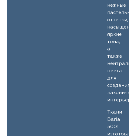
нежные
пастельны
оттенки,
насыщенны
яркие
тона,
а
также
нейтральн
цвета
для
создания
лаконичны
интерьеров
Ткани
Baria
5001
изготовле