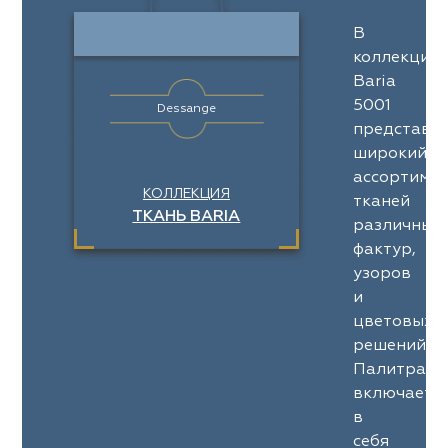
В
коллекции
Baria
5001
Dessange
представл
широкий
ассортимен
КОЛЛЕКЦИЯ
тканей
ТКАНЬ BARIA
различных
фактур,
узоров
и
цветовых
решений.
Палитра
включает
в
себя