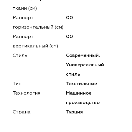
ena
ena
Philosophy
Philosophy
ткани (см)
as Prime
as Prime
Trento Studio
Nur
Раппорт
00
горизонтальный (cм)
cartina
ento Studio
Nur
LoomArt
Раппорт
00
om Art
cartina
вертикальный (см)
Стиль
Современный,
Универсальный
стиль
Тип
Текстильные
Технология
Машинное
производство
Страна
Турция