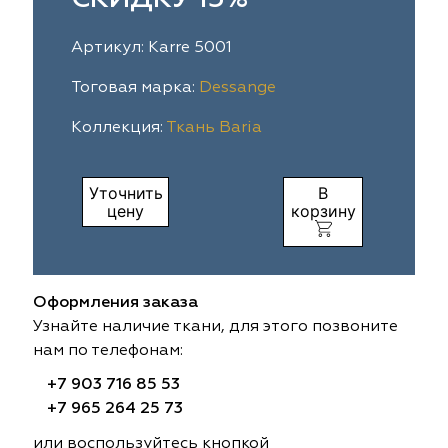
ia
colab
Avgust
Sofia
Артикул: Karre 5001
til Express
gust
Megara
Megara
Тоговая марка:
Dessange
Коллекция:
Ткань Baria
sa
sa
Lyra
Lyra
ksan
ksan
Ultra fabrics
Ultra fabrics
Уточнить
В
цену
корзину
azontextile
azontextile
Lara
Lara
eezz
eezz
WGART
WGART
Оформления заказа
a Textile
a Textile
INN textile
Textil Express
Узнайте наличие ткани, для этого позвоните
нам по телефонам:
nbrella
 textile
Laime Collection
Winbrella
+7 903 716 85 53
+7 965 264 25 73
etintex
etintex
Marufabrics
Marufabrics
или воспользуйтесь кнопкой