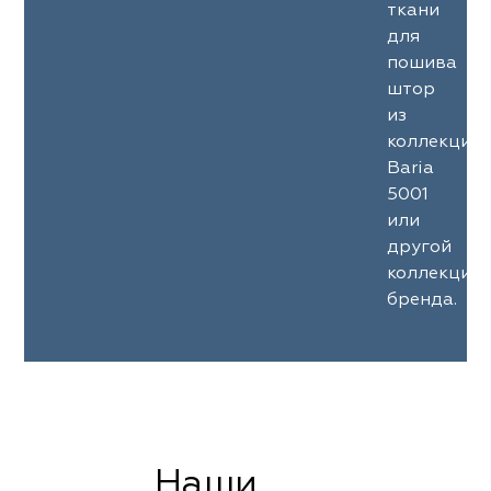
ткани
для
пошива
штор
из
коллекции
Baria
5001
или
другой
коллекции
бренда.
Наши