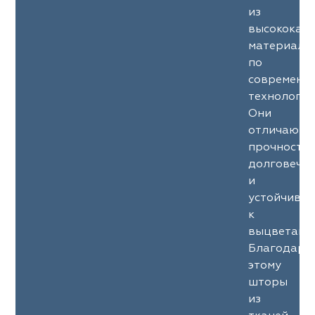
из
высококач
материало
по
современн
технология
Они
отличаютс
прочность
долговечн
и
устойчиво
к
выцветани
Благодаря
этому
шторы
из