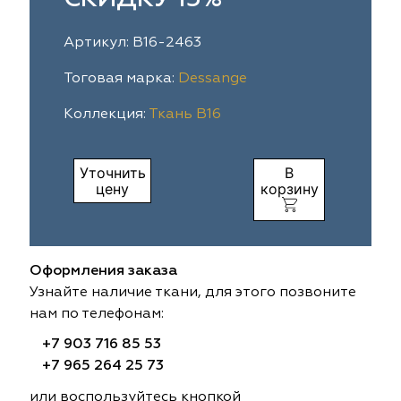
ia
colab
Avgust
Sofia
Артикул: B16-2463
til Express
gust
Megara
Megara
Тоговая марка:
Dessange
Коллекция:
Ткань B16
sa
sa
Lyra
Lyra
ksan
ksan
Ultra fabrics
Ultra fabrics
Уточнить
В
цену
корзину
azontextile
azontextile
Lara
Lara
eezz
eezz
WGART
WGART
Оформления заказа
a Textile
a Textile
INN textile
Textil Express
Узнайте наличие ткани, для этого позвоните
нам по телефонам:
nbrella
 textile
Laime Collection
Winbrella
+7 903 716 85 53
+7 965 264 25 73
etintex
etintex
Marufabrics
Marufabrics
или воспользуйтесь кнопкой