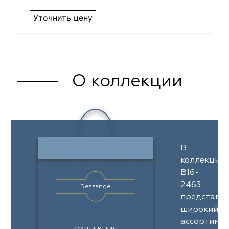
Уточнить цену
О коллекции
В
коллекции
B16-
2463
Dessange
представл
широкий
ассортимен