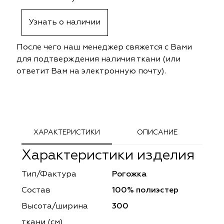
ephant
ephant
Altamarca
Altamarca
Узнать о наличии
ya
ya
Musso Durani
Musso Durani
После чего наш менеджер свяжется с Вами
 Luxe
 Luxe
Prime-Sama
Prime-Sama
для подтверждения наличия ткани (или
ответит Вам на электронную почту).
mout
mout
Elysium
Elysium
ko Line
ko Line
Forever
Forever
onto
onto
Lidoma Home
Lidoma Home
ХАРАКТЕРИСТИКИ
ОПИСАНИЕ
Характеристики изделия
obella
obella
Bondy
Bondy
Тип/Фактура
Рогожка
dotessuti
dotessuti
Cassandra
Cassandra
Состав
100% полиэстер
ntex-M
ntex-M
Symphony
Symphony
Высота/ширина
300
ткани (см)