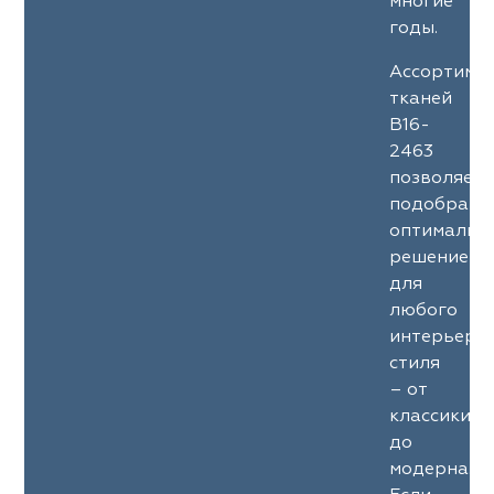
многие
годы.
Ассортиме
тканей
B16-
2463
позволяет
подобрать
оптимальн
решение
для
любого
интерьерн
стиля
– от
классики
до
модерна.