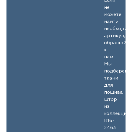
Если
не
можете
найти
необходим
артикул,
обращайте
к
нам.
Мы
подберем
ткани
для
пошива
штор
из
коллекции
B16-
2463