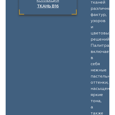
КОЛЛЕКЦИЯ
тканей
ТКАНЬ B16
различных
фактур,
узоров
и
цветовых
решений.
Палитра
включает
в
себя
нежные
пастельны
оттенки,
насыщенны
яркие
тона,
а
также