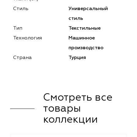
ena
ena
Philosophy
Philosophy
Стиль
Универсальный
as Prime
as Prime
Trento Studio
Nur
стиль
Тип
Текстильные
cartina
ento Studio
Nur
LoomArt
Технология
Машинное
om Art
cartina
производство
Страна
Турция
Смотреть все
товары
коллекции