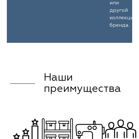
или
другой
коллекции
бренда.
Наши
преимущества