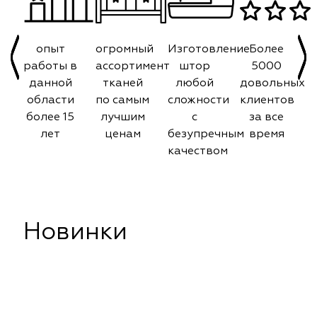
опыт
огромный
Изготовление
Более
работы в
ассортимент
штор
5000
данной
тканей
любой
довольных
области
по самым
сложности
клиентов
более 15
лучшим
с
за все
лет
ценам
безупречным
время
качеством
Новинки