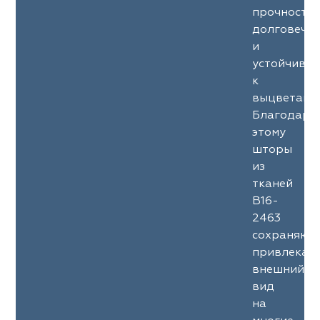
прочность
долговечн
и
устойчиво
к
выцветани
Благодаря
этому
шторы
из
тканей
B16-
2463
сохраняют
привлекат
внешний
вид
на