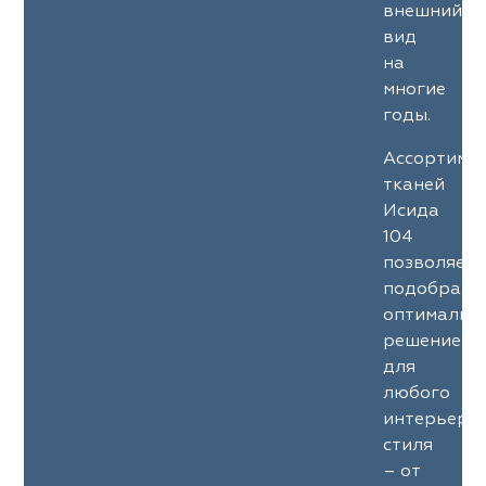
внешний
вид
на
многие
годы.
Ассортиме
тканей
Исида
104
позволяет
подобрать
оптимальн
решение
для
любого
интерьерн
стиля
– от