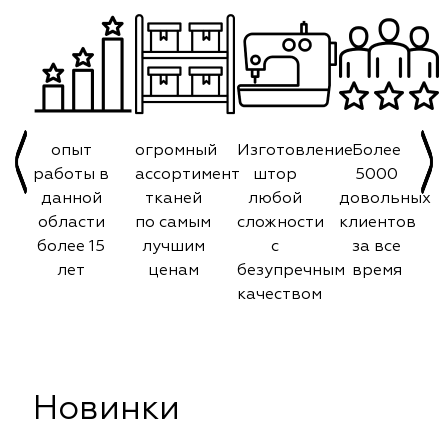
опыт
огромный
Изготовление
Более
работы в
ассортимент
штор
5000
данной
тканей
любой
довольных
области
по самым
сложности
клиентов
более 15
лучшим
с
за все
лет
ценам
безупречным
время
качеством
Новинки