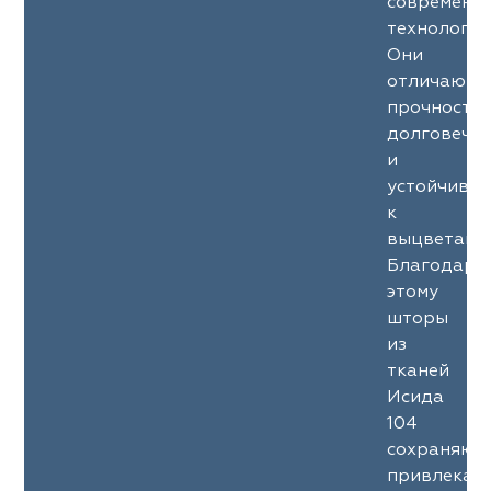
современн
технология
Они
отличаютс
прочность
долговечн
и
устойчиво
к
выцветани
Благодаря
этому
шторы
из
тканей
Исида
104
сохраняют
привлекат