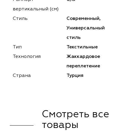
ena
ena
Philosophy
Philosophy
вертикальный (см)
as Prime
as Prime
Trento Studio
Nur
Стиль
Современный,
Универсальный
cartina
ento Studio
Nur
LoomArt
стиль
om Art
cartina
Тип
Текстильные
Технология
Жаккардовое
переплетение
Страна
Турция
Смотреть все
товары