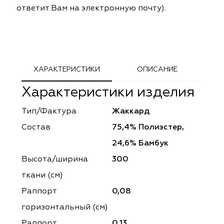
ответит Вам на электронную почту).
ephant
ephant
Altamarca
Altamarca
ya
ya
Musso Durani
Musso Durani
 Luxe
 Luxe
Prime-Sama
Prime-Sama
ХАРАКТЕРИСТИКИ
ОПИСАНИЕ
mout
mout
Elysium
Elysium
Характеристики изделия
ko Line
ko Line
Forever
Forever
Тип/Фактура
Жаккард
Состав
75,4% Полиэстер,
onto
onto
Lidoma Home
Lidoma Home
24,6% Бамбук
obella
obella
Bondy
Bondy
Высота/ширина
300
ткани (см)
dotessuti
dotessuti
Cassandra
Cassandra
Раппорт
0,08
ntex-M
ntex-M
Symphony
Symphony
горизонтальный (cм)
Раппорт
0,13