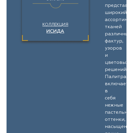
представл
широкий
ассортимен
КОЛЛЕКЦИЯ
тканей
ИСИДА
различных
фактур,
узоров
и
цветовых
решений.
Палитра
включает
в
себя
нежные
пастельны
оттенки,
насыщенны