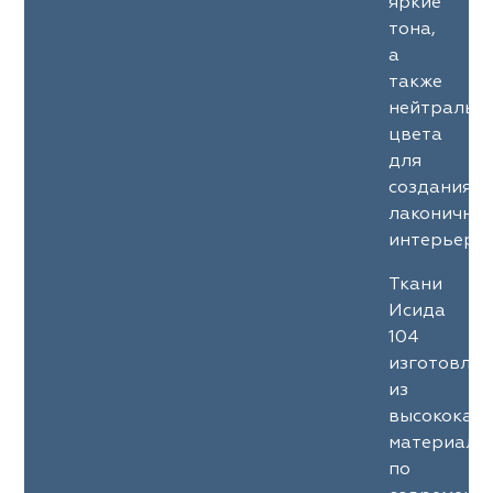
яркие
тона,
а
также
нейтральн
цвета
для
создания
лаконичны
интерьеров
Ткани
Исида
104
изготовле
из
высококач
материало
по