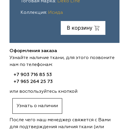
Тоговая марка:
Deko Line
ia
colab
Avgust
Sofia
Коллекция:
Исида
til Express
gust
Megara
Megara
В корзину
sa
sa
Lyra
Lyra
Оформления заказа
ksan
ksan
Ultra fabrics
Ultra fabrics
Узнайте наличие ткани, для этого позвоните
нам по телефонам:
azontextile
azontextile
Lara
Lara
+7 903 716 85 53
eezz
eezz
WGART
WGART
+7 965 264 25 73
или воспользуйтесь кнопкой
a Textile
a Textile
INN textile
Textil Express
Узнать о наличии
nbrella
 textile
Laime Collection
Winbrella
После чего наш менеджер свяжется с Вами
etintex
etintex
Marufabrics
Marufabrics
для подтверждения наличия ткани (или