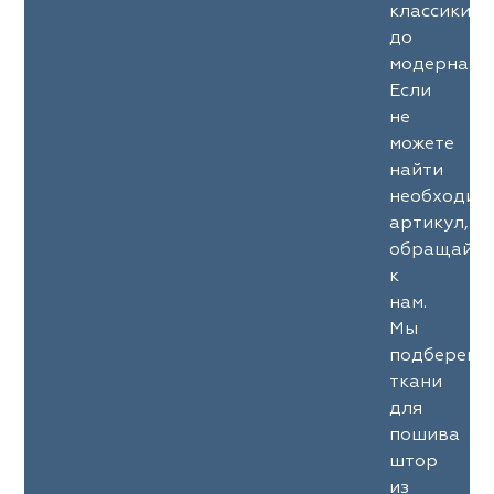
классики
до
модерна.
Если
не
можете
найти
необходим
артикул,
обращайте
к
нам.
Мы
подберем
ткани
для
пошива
штор
из