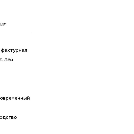
ИЕ
 фактурная
% Лён
Современный
одство