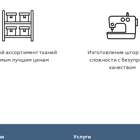
й ассортимент тканей
Изготовление штор
амым лучшим ценам
сложности с безуп
качеством
ии
Услуги