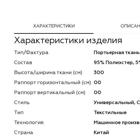
Adeko
Arya Home
ХАРАКТЕРИСТИКИ
ОПИСАН
Windeco
Adeko
Характеристики изделия
TD Collection
Windeco
Тип/Фактура
Портьерная ткань
Esperanza
Laime Collection
Состав
95% Полиэстер, 5
Mona Lisa
Esperanza
Высота/ширина ткани (см)
300
Раппорт горизонтальный (cм)
00
Kerem
Mona Lisa
Раппорт вертикальный (см)
00
Dessange
Kerem
Стиль
Универсальный, 
Тип
Текстильные
Vip Camilla
Dessange
Технология
Машинное произв
O'Interior Studio
Vip Camilla
Страна
Китай