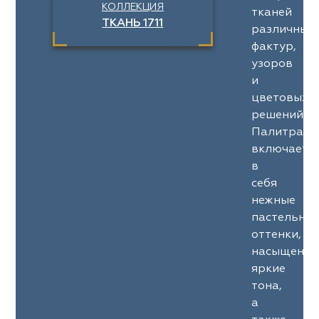
КОЛЛЕКЦИЯ
тканей
ТКАНЬ 1711
различных
фактур,
узоров
и
цветовых
решений.
Палитра
включает
в
себя
нежные
пастельны
оттенки,
насыщенны
яркие
тона,
а