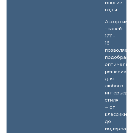
многие
годы.
Ассортиме
тканей
1711-
16
позволяет
подобрать
оптимальн
решение
для
любого
интерьерн
стиля
– от
классики
до
модерна.