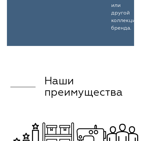
или
другой
коллекции
бренда.
Наши
преимущества