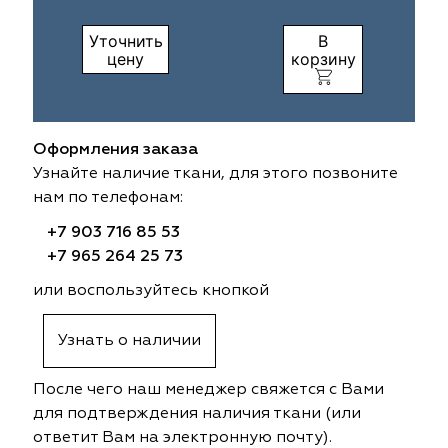
ia
colab
Avgust
Sofia
Уточнить
В
цену
корзину
til Express
gust
Megara
Megara
sa
sa
Lyra
Lyra
Оформления заказа
Узнайте наличие ткани, для этого позвоните
ksan
ksan
Ultra fabrics
Ultra fabrics
нам по телефонам:
azontextile
azontextile
Lara
Lara
+7 903 716 85 53
+7 965 264 25 73
eezz
eezz
WGART
WGART
или воспользуйтесь кнопкой
a Textile
a Textile
INN textile
Textil Express
Узнать о наличии
nbrella
 textile
Laime Collection
Winbrella
После чего наш менеджер свяжется с Вами
для подтверждения наличия ткани (или
etintex
etintex
Marufabrics
Marufabrics
ответит Вам на электронную почту).