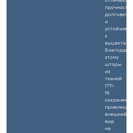
отличаютс
прочность
долговечн
и
устойчиво
к
выцветани
Благодаря
этому
шторы
из
тканей
1711-
16
сохраняют
привлекат
внешний
вид
на