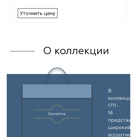
Уточнить цену
О коллекции
В
коллекции
1711-
16
Decartina
представл
широкий
ассортимен