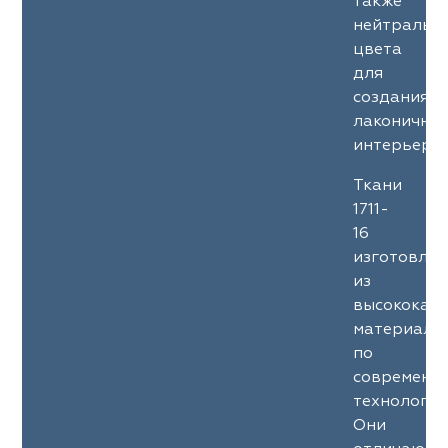
также
нейтральн
цвета
для
создания
лаконичны
интерьеров
Ткани
1711-
16
изготовле
из
высококач
материало
по
современн
технология
Они