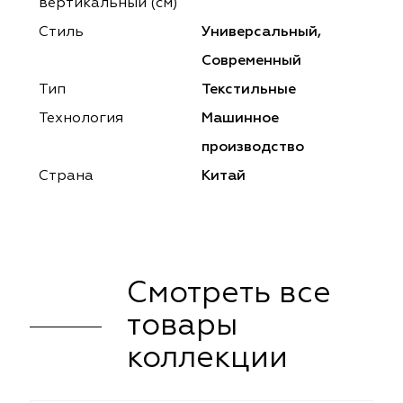
ena
ena
Philosophy
Philosophy
вертикальный (см)
Стиль
Универсальный,
as Prime
as Prime
Trento Studio
Nur
Современный
cartina
ento Studio
Nur
LoomArt
Тип
Текстильные
Технология
Машинное
om Art
cartina
производство
Страна
Китай
Смотреть все
товары
коллекции