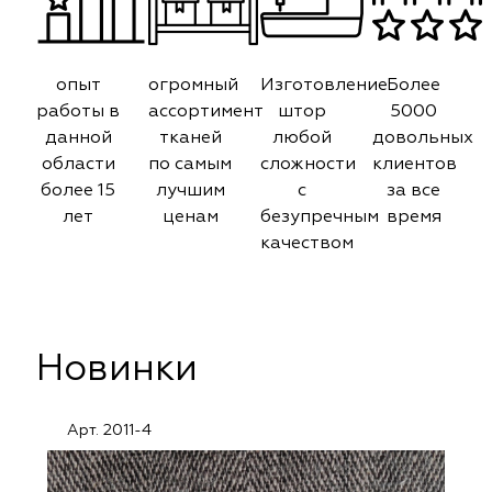
опыт
огромный
Изготовление
Более
работы в
ассортимент
штор
5000
данной
тканей
любой
довольных
области
по самым
сложности
клиентов
более 15
лучшим
с
за все
лет
ценам
безупречным
время
качеством
Новинки
Арт. 2011-4