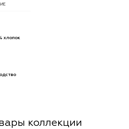
ИЕ
% хлопок
одство
овары коллекции