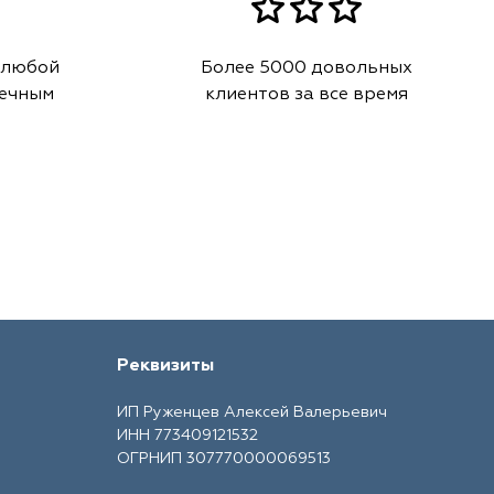
 любой
Более 5000 довольных
речным
клиентов за все время
Реквизиты
ИП Руженцев Алексей Валерьевич
ИНН 773409121532
ОГРНИП 307770000069513