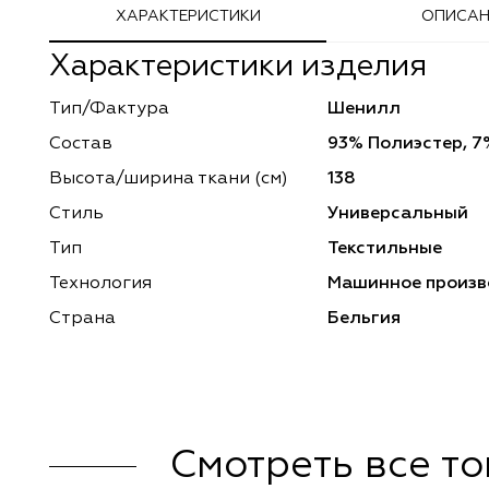
ХАРАКТЕРИСТИКИ
ОПИСАН
Adeko
Arya Home
Характеристики изделия
Windeco
Adeko
Тип/Фактура
Шенилл
Состав
93% Полиэстер, 7
TD Collection
Windeco
Высота/ширина ткани (см)
138
Esperanza
Laime Collection
Стиль
Универсальный
Тип
Текстильные
Mona Lisa
Esperanza
Технология
Машинное произв
Kerem
Mona Lisa
Страна
Бельгия
Dessange
Kerem
Vip Camilla
Dessange
Смотреть все т
O'Interior Studio
Vip Camilla