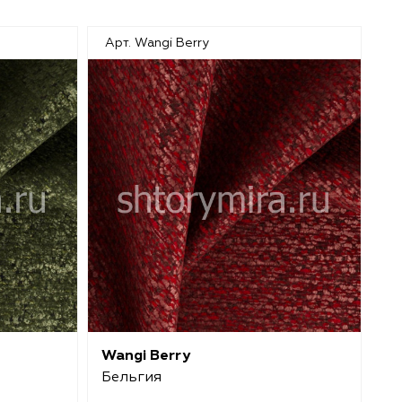
Арт. Wangi Berry
Ар
Wangi Berry
W
Бельгия
Б