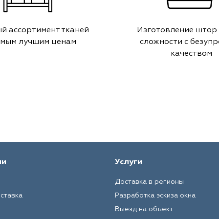
й ассортимент тканей
Изготовление штор
амым лучшим ценам
сложности с безуп
качеством
ии
Услуги
Доставка в регионы
оставка
Разработка эскиза окна
Выезд на объект