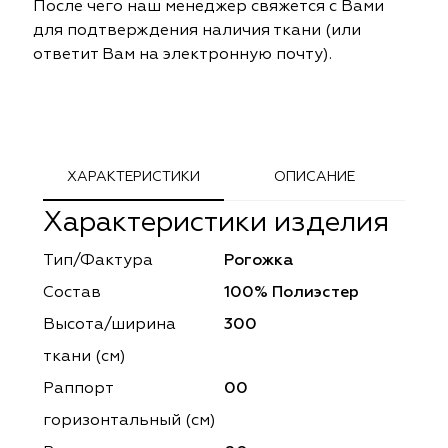
После чего наш менеджер свяжется с Вами
ephant
ephant
Altamarca
Altamarca
для подтверждения наличия ткани (или
ответит Вам на электронную почту).
ya
ya
Musso Durani
Musso Durani
 Luxe
 Luxe
Prime-Sama
Prime-Sama
mout
mout
Elysium
Elysium
ХАРАКТЕРИСТИКИ
ОПИСАНИЕ
ko Line
ko Line
Forever
Forever
Характеристики изделия
onto
onto
Lidoma Home
Lidoma Home
Тип/Фактура
Рогожка
Состав
100% Полиэстер
obella
obella
Bondy
Bondy
Высота/ширина
300
dotessuti
dotessuti
Cassandra
Cassandra
ткани (см)
Раппорт
00
ntex-M
ntex-M
Symphony
Symphony
горизонтальный (cм)