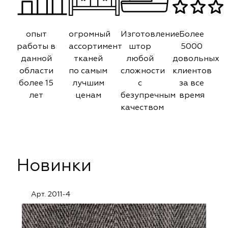
опыт
огромный
Изготовление
Более
работы в
ассортимент
штор
5000
данной
тканей
любой
довольных
области
по самым
сложности
клиентов
более 15
лучшим
с
за все
лет
ценам
безупречным
время
качеством
Новинки
Арт. 2011-4