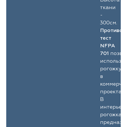
ткани
-
300см.
Противоп
тест
NFPA
701
позво
использо
рогожку
в
коммерче
проектах.
В
интерьер
рогожка
предназн