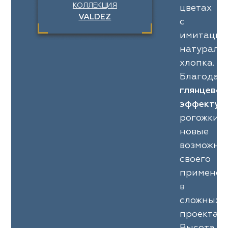
КОЛЛЕКЦИЯ
цветах
VALDEZ
с
имитацие
натураль
хлопка.
Благодар
глянцевом
эффекту
,
рогожки
V
новые
возможно
своего
применен
в
сложных
проектах.
Высота