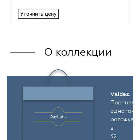
Уточнить цену
О коллекции
Valdez
.
Плотная
однотонн
Daylight
рогожка
в
32