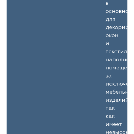
в
основном
для
декориро
окон
и
текстильн
наполнен
помещени
за
исключен
мебельны
изделий,
так
как
имеет
невысоку