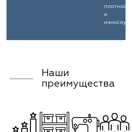
плотност
и
износоуст
Наши
преимущества