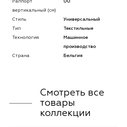
ena
ena
Philosophy
Philosophy
Раппорт
00
вертикальный (см)
as Prime
as Prime
Trento Studio
Nur
Стиль
Универсальный
cartina
ento Studio
Nur
LoomArt
Тип
Текстильные
Технология
Машинное
om Art
cartina
производство
Страна
Бельгия
Смотреть все
товары
коллекции