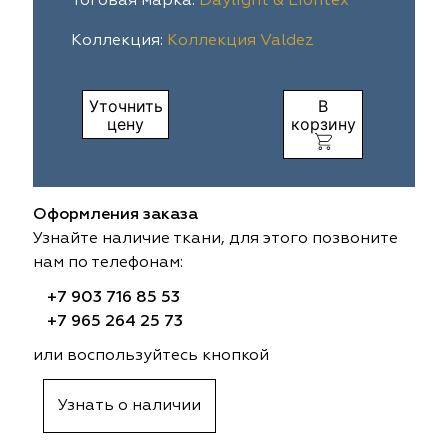
Тоговая марка:
Daylight & Liontex
ia
colab
Avgust
Sofia
Коллекция:
Коллекция Valdez
til Express
gust
Megara
Megara
Уточнить
В
цену
корзину
sa
sa
Lyra
Lyra
ksan
ksan
Ultra fabrics
Ultra fabrics
Оформления заказа
azontextile
azontextile
Lara
Lara
Узнайте наличие ткани, для этого позвоните
нам по телефонам:
eezz
eezz
WGART
WGART
+7 903 716 85 53
a Textile
a Textile
INN textile
Textil Express
+7 965 264 25 73
или воспользуйтесь кнопкой
nbrella
 textile
Laime Collection
Winbrella
Узнать о наличии
etintex
etintex
Marufabrics
Marufabrics