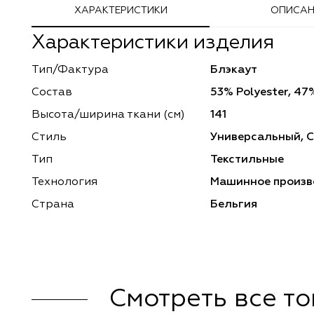
ХАРАКТЕРИСТИКИ
ОПИСАН
Adeko
Arya Home
Характеристики изделия
Windeco
Adeko
Тип/Фактура
Блэкаут
Состав
53% Polyester, 47%
TD Collection
Windeco
Высота/ширина ткани (см)
141
Esperanza
Laime Collection
Стиль
Универсальный, 
Тип
Текстильные
Mona Lisa
Esperanza
Технология
Машинное произв
Kerem
Mona Lisa
Страна
Бельгия
Dessange
Kerem
Vip Camilla
Dessange
Смотреть все т
O'Interior Studio
Vip Camilla