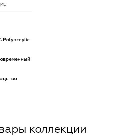
ИЕ
 Polyacrylic
Современный
одство
овары коллекции