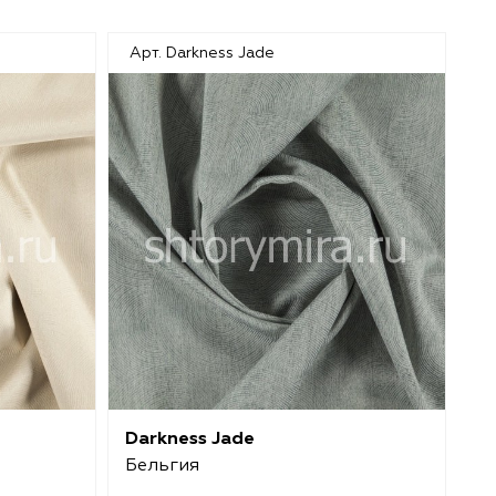
Арт. Darkness Jade
Ар
Darkness Jade
Da
Бельгия
Б