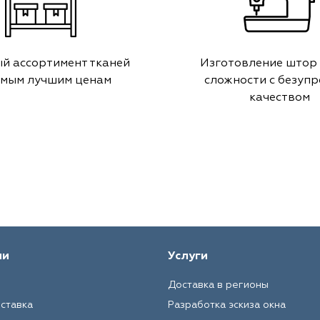
й ассортимент тканей
Изготовление штор
амым лучшим ценам
сложности с безуп
качеством
ии
Услуги
Доставка в регионы
оставка
Разработка эскиза окна