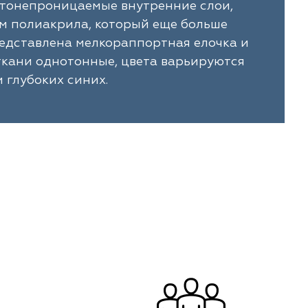
ветонепроницаемые внутренние слои,
м полиакрила, который еще больше
редставлена мелкораппортная елочка и
 ткани однотонные, цвета варьируются
и глубоких синих.