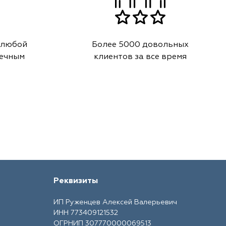
 любой
Более 5000 довольных
речным
клиентов за все время
Реквизиты
ИП Руженцев Алексей Валерьевич
ИНН 773409121532
ОГРНИП 307770000069513