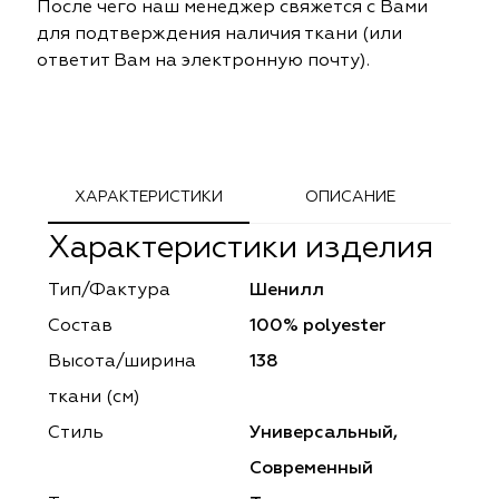
После чего наш менеджер свяжется с Вами
ephant
ephant
Altamarca
Altamarca
для подтверждения наличия ткани (или
ответит Вам на электронную почту).
ya
ya
Musso Durani
Musso Durani
 Luxe
 Luxe
Prime-Sama
Prime-Sama
mout
mout
Elysium
Elysium
ХАРАКТЕРИСТИКИ
ОПИСАНИЕ
ko Line
ko Line
Forever
Forever
Характеристики изделия
onto
onto
Lidoma Home
Lidoma Home
Тип/Фактура
Шенилл
Состав
100% polyester
obella
obella
Bondy
Bondy
Высота/ширина
138
dotessuti
dotessuti
Cassandra
Cassandra
ткани (см)
Стиль
Универсальный,
ntex-M
ntex-M
Symphony
Symphony
Современный