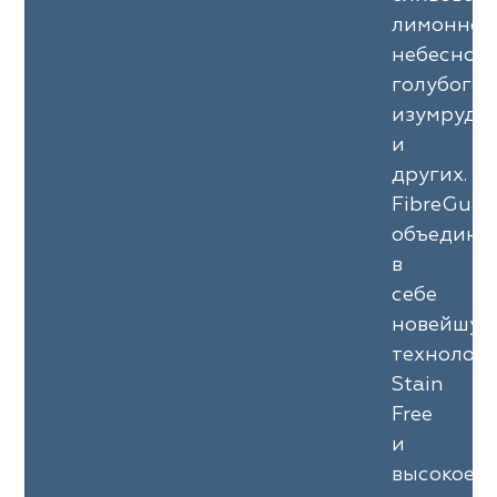
лимонного
небесно-
голубого,
изумрудн
и
других.
FibreGuar
объединя
в
себе
новейшую
технолог
Stain
Free
и
высокое