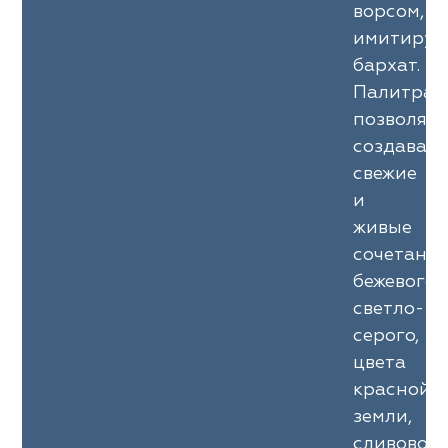
ворсом,
имитиру
бархат.
Палитра
позволяет
создавать
свежие
и
живые
сочетани
бежевого,
светло-
серого,
цвета
красной
земли,
сливового