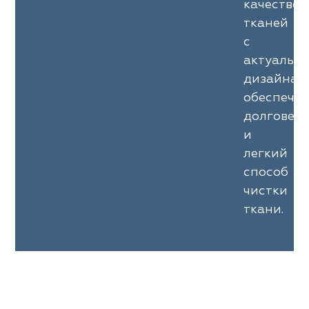
качество
тканей
с
актуальн
дизайнам
обеспечи
долговечн
и
легкий
способ
чистки
ткани.