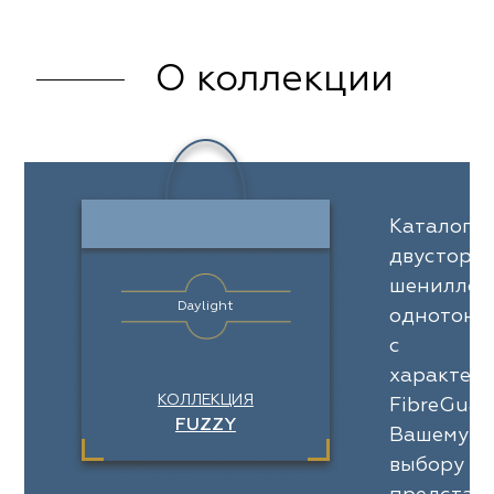
О коллекции
Каталог
двусторо
шениллов
Daylight
однотонн
с
характер
КОЛЛЕКЦИЯ
FibreGuard
FUZZY
Вашему
выбору