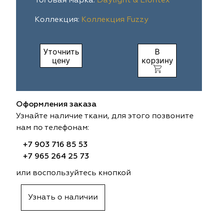
Тоговая марка:
Daylight & Liontex
ia
colab
Avgust
Sofia
Коллекция:
Коллекция Fuzzy
til Express
gust
Megara
Megara
Уточнить
В
цену
корзину
sa
sa
Lyra
Lyra
ksan
ksan
Ultra fabrics
Ultra fabrics
Оформления заказа
azontextile
azontextile
Lara
Lara
Узнайте наличие ткани, для этого позвоните
нам по телефонам:
eezz
eezz
WGART
WGART
+7 903 716 85 53
a Textile
a Textile
INN textile
Textil Express
+7 965 264 25 73
или воспользуйтесь кнопкой
nbrella
 textile
Laime Collection
Winbrella
Узнать о наличии
etintex
etintex
Marufabrics
Marufabrics