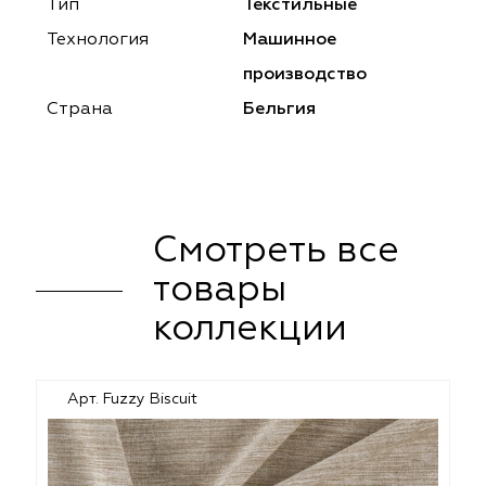
ena
ena
Philosophy
Philosophy
Тип
Текстильные
Технология
Машинное
as Prime
as Prime
Trento Studio
Nur
производство
cartina
ento Studio
Nur
LoomArt
Страна
Бельгия
om Art
cartina
Смотреть все
товары
коллекции
Арт. Fuzzy Biscuit