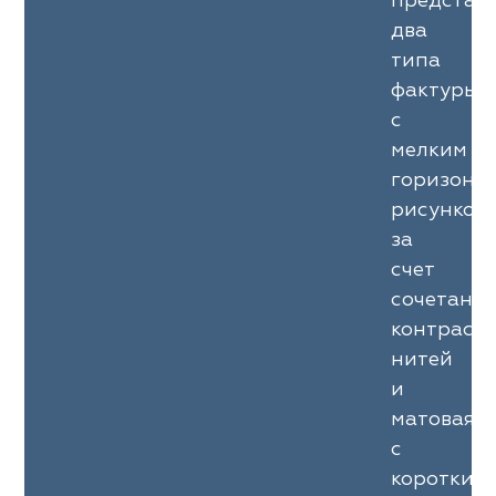
представ
два
типа
фактуры:
с
мелким
горизонт
рисунком
за
счет
сочетани
контраст
нитей
и
матовая
с
коротким