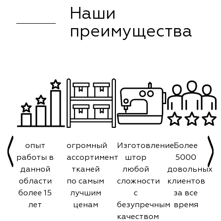
Наши
преимущества
опыт
огромный
Изготовление
Более
работы в
ассортимент
штор
5000
данной
тканей
любой
довольных
области
по самым
сложности
клиентов
более 15
лучшим
с
за все
лет
ценам
безупречным
время
качеством