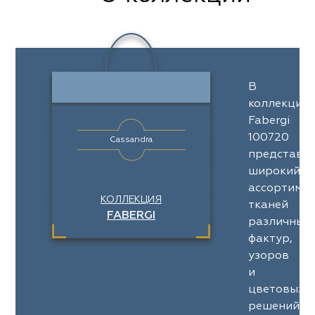
В
коллекции
Fabergi
100720
Cassandra
представл
широкий
ассортимен
КОЛЛЕКЦИЯ
тканей
FABERGI
различных
фактур,
узоров
и
цветовых
решений.