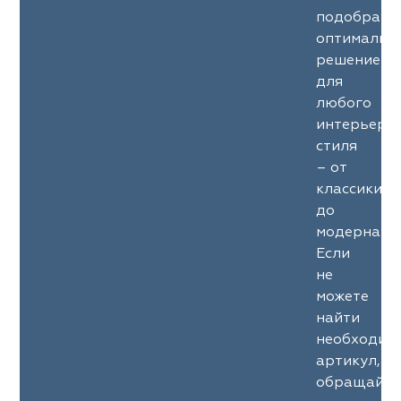
подобрать
оптимальн
решение
для
любого
интерьерн
стиля
– от
классики
до
модерна.
Если
не
можете
найти
необходим
артикул,
обращайте