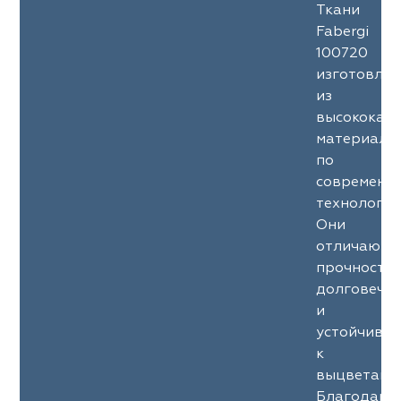
Ткани
Fabergi
100720
изготовле
из
высококач
материало
по
современн
технология
Они
отличаютс
прочность
долговечн
и
устойчиво
к
выцветани
Благодаря