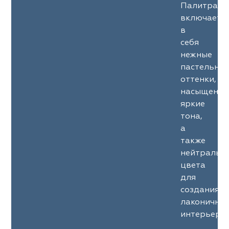
Палитра
включает
в
себя
нежные
пастельны
оттенки,
насыщенны
яркие
тона,
а
также
нейтральн
цвета
для
создания
лаконичны
интерьеров