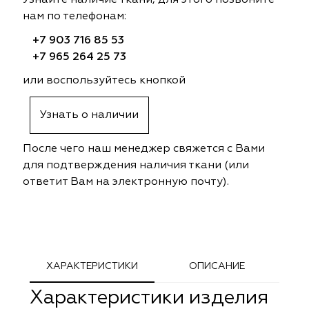
Узнайте наличие ткани, для этого позвоните
ephant
ephant
Altamarca
Altamarca
нам по телефонам:
+7 903 716 85 53
ya
ya
Musso Durani
Musso Durani
+7 965 264 25 73
 Luxe
 Luxe
Prime-Sama
Prime-Sama
или воспользуйтесь кнопкой
mout
mout
Elysium
Elysium
Узнать о наличии
ko Line
ko Line
Forever
Forever
После чего наш менеджер свяжется с Вами
для подтверждения наличия ткани (или
onto
onto
Lidoma Home
Lidoma Home
ответит Вам на электронную почту).
obella
obella
Bondy
Bondy
dotessuti
dotessuti
Cassandra
Cassandra
ХАРАКТЕРИСТИКИ
ОПИСАНИЕ
ntex-M
ntex-M
Symphony
Symphony
Характеристики изделия