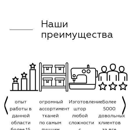
Наши
преимущества
опыт
огромный
Изготовление
Более
работы в
ассортимент
штор
5000
данной
тканей
любой
довольных
области
по самым
сложности
клиентов
более 15
лучшим
с
за все