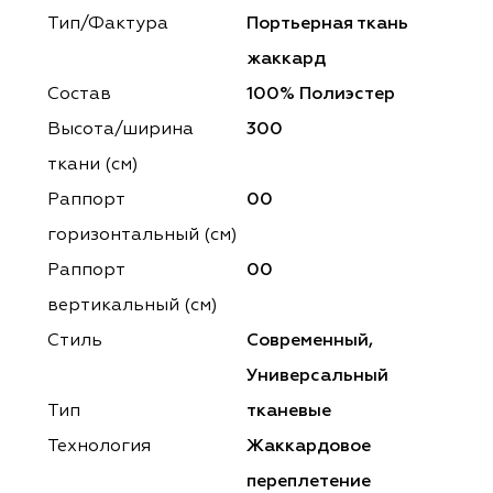
ena
ena
Philosophy
Philosophy
Тип/Фактура
Портьерная ткань
as Prime
as Prime
Trento Studio
Nur
жаккард
Состав
100% Полиэстер
cartina
ento Studio
Nur
LoomArt
Высота/ширина
300
om Art
cartina
ткани (см)
Раппорт
00
горизонтальный (cм)
Раппорт
00
вертикальный (см)
Стиль
Современный,
Универсальный
Тип
тканевые
Технология
Жаккардовое
переплетение