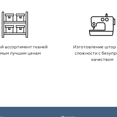
й ассортимент тканей
Изготовление штор
амым лучшим ценам
сложности с безуп
качеством