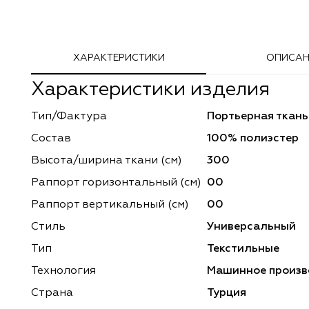
Adeko
Arya Home
ХАРАКТЕРИСТИКИ
ОПИСАН
Windeco
Adeko
Характеристики изделия
TD Collection
Windeco
Тип/Фактура
Портьерная ткань
Esperanza
Laime Collection
Состав
100% полиэстер
Mona Lisa
Esperanza
Высота/ширина ткани (см)
300
Раппорт горизонтальный (cм)
00
Kerem
Mona Lisa
Раппорт вертикальный (см)
00
Dessange
Kerem
Стиль
Универсальный
Тип
Текстильные
Vip Camilla
Dessange
Технология
Машинное произв
O'Interior Studio
Vip Camilla
Страна
Турция