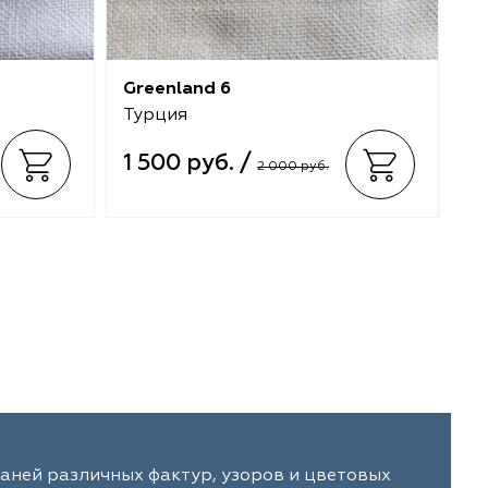
Greenland 6
Gr
Турция
Т
1 500 руб. /
1
2 000 руб.
аней различных фактур, узоров и цветовых