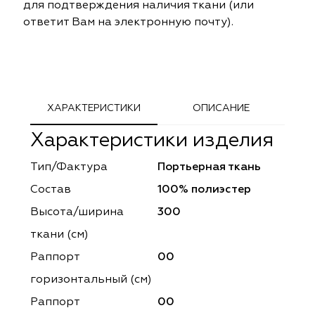
для подтверждения наличия ткани (или
ephant
ephant
Altamarca
Altamarca
ответит Вам на электронную почту).
ya
ya
Musso Durani
Musso Durani
 Luxe
 Luxe
Prime-Sama
Prime-Sama
ХАРАКТЕРИСТИКИ
ОПИСАНИЕ
mout
mout
Elysium
Elysium
Характеристики изделия
ko Line
ko Line
Forever
Forever
Тип/Фактура
Портьерная ткань
onto
onto
Lidoma Home
Lidoma Home
Состав
100% полиэстер
Высота/ширина
300
obella
obella
Bondy
Bondy
ткани (см)
dotessuti
dotessuti
Cassandra
Cassandra
Раппорт
00
горизонтальный (cм)
ntex-M
ntex-M
Symphony
Symphony
Раппорт
00