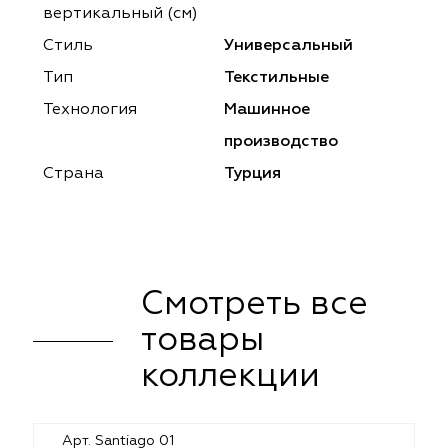
ena
ena
Philosophy
Philosophy
вертикальный (см)
Стиль
Универсальный
as Prime
as Prime
Trento Studio
Nur
Тип
Текстильные
cartina
ento Studio
Nur
LoomArt
Технология
Машинное
производство
om Art
cartina
Страна
Турция
Смотреть все
товары
коллекции
Арт. Santiago 01