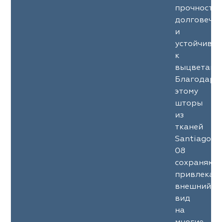
прочность
долговечн
и
устойчиво
к
выцветани
Благодаря
этому
шторы
из
тканей
Santiago
08
сохраняют
привлекат
внешний
вид
на