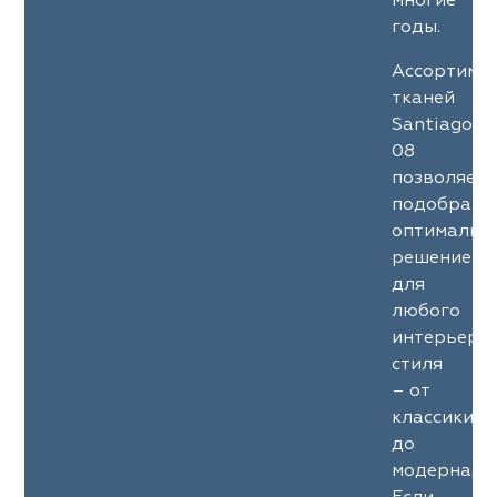
многие
годы.
Ассортиме
тканей
Santiago
08
позволяет
подобрать
оптимальн
решение
для
любого
интерьерн
стиля
– от
классики
до
модерна.