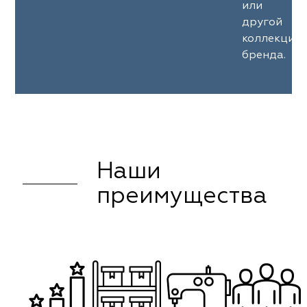
или
другой
коллекции
бренда.
Наши
преимущества