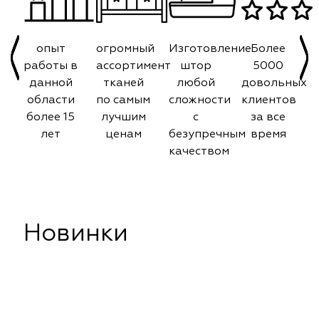
опыт
огромный
Изготовление
Более
работы в
ассортимент
штор
5000
данной
тканей
любой
довольных
области
по самым
сложности
клиентов
более 15
лучшим
с
за все
лет
ценам
безупречным
время
качеством
Новинки