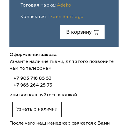
Тоговая марка:
Adeko
ia
colab
Avgust
Sofia
Коллекция:
Ткань Santiago
til Express
gust
Megara
Megara
В корзину
sa
sa
Lyra
Lyra
ksan
ksan
Ultra fabrics
Ultra fabrics
Оформления заказа
Узнайте наличие ткани, для этого позвоните
azontextile
azontextile
Lara
Lara
нам по телефонам:
eezz
eezz
WGART
WGART
+7 903 716 85 53
+7 965 264 25 73
a Textile
a Textile
INN textile
Textil Express
или воспользуйтесь кнопкой
nbrella
 textile
Laime Collection
Winbrella
Узнать о наличии
etintex
etintex
Marufabrics
Marufabrics
После чего наш менеджер свяжется с Вами