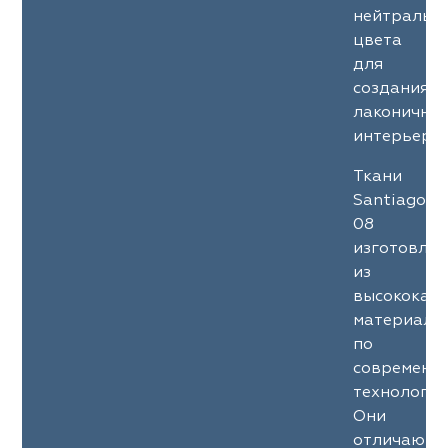
нейтральн
цвета
для
создания
лаконичны
интерьеров
Ткани
Santiago
08
изготовле
из
высококач
материало
по
современн
технология
Они
отличаютс