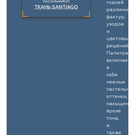
КОЛЛЕКЦИЯ
тканей
ТКАНЬ SANTIAGO
различных
фактур,
узоров
и
цветовых
решений.
Палитра
включает
в
себя
нежные
пастельны
оттенки,
насыщенны
яркие
тона,
а
также