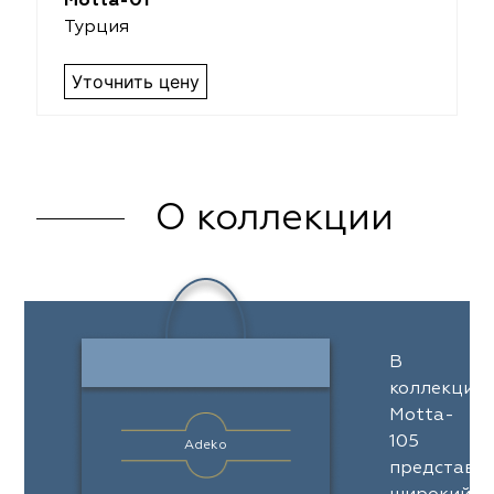
Motta-01
Турция
Уточнить цену
О коллекции
В
коллекции
Motta-
105
Adeko
представл