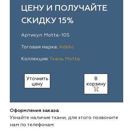
ЦЕНУ И ПОЛУЧАЙТЕ
ia
colab
Avgust
Sofia
СКИДКУ 15%
til Express
gust
Megara
Megara
Артикул: Motta-105
sa
sa
Lyra
Lyra
Тоговая марка:
Adeko
ksan
ksan
Ultra fabrics
Ultra fabrics
Коллекция:
Ткань Motta
azontextile
azontextile
Lara
Lara
Уточнить
В
eezz
eezz
WGART
WGART
цену
корзину
a Textile
a Textile
INN textile
Textil Express
nbrella
 textile
Laime Collection
Winbrella
Оформления заказа
Узнайте наличие ткани, для этого позвоните
etintex
etintex
Marufabrics
Marufabrics
нам по телефонам: