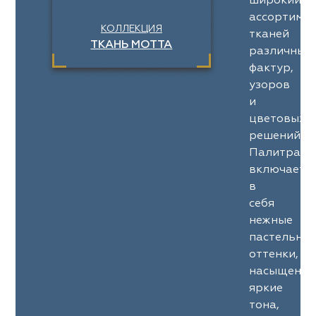
широкий
ассортимен
КОЛЛЕКЦИЯ
тканей
ТКАНЬ MOTTA
различных
фактур,
узоров
и
цветовых
решений.
Палитра
включает
в
себя
нежные
пастельны
оттенки,
насыщенны
яркие
тона,