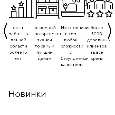
опыт
огромный
Изготовление
Более
работы в
ассортимент
штор
5000
данной
тканей
любой
довольных
области
по самым
сложности
клиентов
более 15
лучшим
с
за все
лет
ценам
безупречным
время
качеством
Новинки