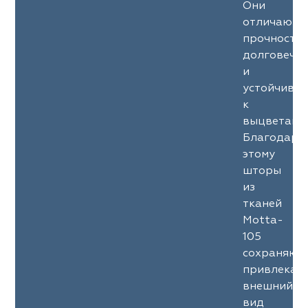
Они
отличаютс
прочность
долговечн
и
устойчиво
к
выцветани
Благодаря
этому
шторы
из
тканей
Motta-
105
сохраняют
привлекат
внешний
вид