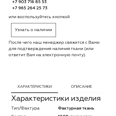
+7 903 716 85 53
ephant
ephant
Altamarca
Altamarca
+7 965 264 25 73
ya
ya
Musso Durani
Musso Durani
или воспользуйтесь кнопкой
 Luxe
 Luxe
Prime-Sama
Prime-Sama
Узнать о наличии
mout
mout
Elysium
Elysium
После чего наш менеджер свяжется с Вами
для подтверждения наличия ткани (или
ko Line
ko Line
Forever
Forever
ответит Вам на электронную почту).
onto
onto
Lidoma Home
Lidoma Home
obella
obella
Bondy
Bondy
ХАРАКТЕРИСТИКИ
ОПИСАНИЕ
dotessuti
dotessuti
Cassandra
Cassandra
Характеристики изделия
ntex-M
ntex-M
Symphony
Symphony
Тип/Фактура
Фактурная ткань