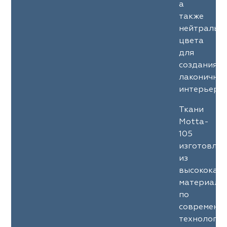
а
также
нейтральн
цвета
для
создания
лаконичны
интерьеров
Ткани
Motta-
105
изготовле
из
высококач
материало
по
современн
технология