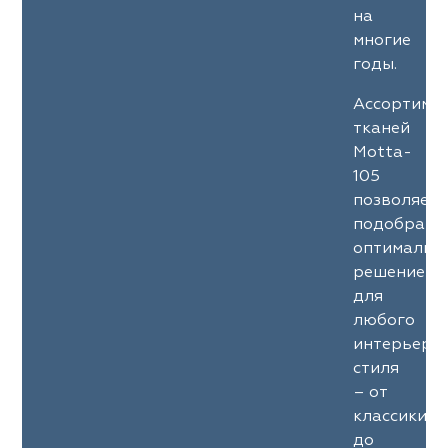
на
многие
годы.
Ассортиме
тканей
Motta-
105
позволяет
подобрать
оптимальн
решение
для
любого
интерьерн
стиля
– от
классики
до