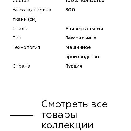
ena
ena
Philosophy
Philosophy
Состав
100% полиэстер
Высота/ширина
300
as Prime
as Prime
Trento Studio
Nur
ткани (см)
cartina
ento Studio
Nur
LoomArt
Стиль
Универсальный
Тип
Текстильные
om Art
cartina
Технология
Машинное
производство
Страна
Турция
Смотреть все
товары
коллекции