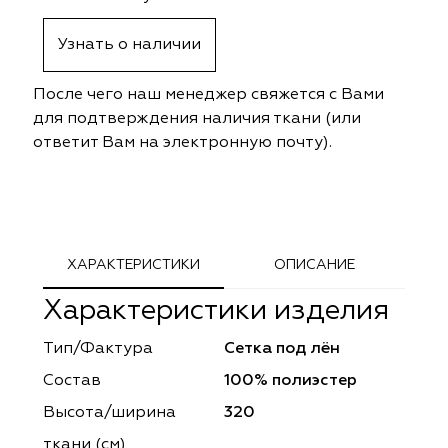
ephant
ephant
Altamarca
Altamarca
Узнать о наличии
ya
ya
Musso Durani
Musso Durani
После чего наш менеджер свяжется с Вами
 Luxe
 Luxe
Prime-Sama
Prime-Sama
для подтверждения наличия ткани (или
ответит Вам на электронную почту).
mout
mout
Elysium
Elysium
ko Line
ko Line
Forever
Forever
onto
onto
Lidoma Home
Lidoma Home
ХАРАКТЕРИСТИКИ
ОПИСАНИЕ
Характеристики изделия
obella
obella
Bondy
Bondy
Тип/Фактура
Сетка под лён
dotessuti
dotessuti
Cassandra
Cassandra
Состав
100% полиэстер
ntex-M
ntex-M
Symphony
Symphony
Высота/ширина
320
ткани (см)