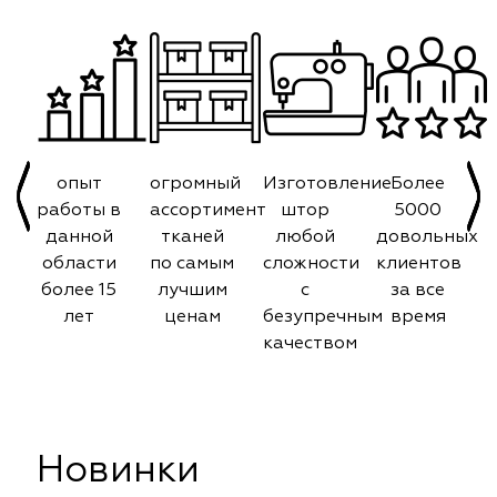
опыт
огромный
Изготовление
Более
работы в
ассортимент
штор
5000
данной
тканей
любой
довольных
области
по самым
сложности
клиентов
более 15
лучшим
с
за все
лет
ценам
безупречным
время
качеством
Новинки