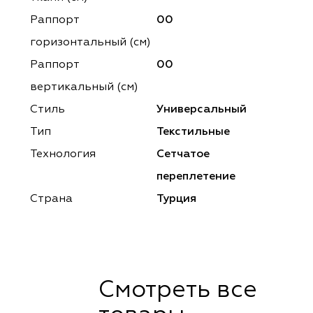
ena
ena
Philosophy
Philosophy
Раппорт
00
as Prime
as Prime
Trento Studio
Nur
горизонтальный (cм)
Раппорт
00
cartina
ento Studio
Nur
LoomArt
вертикальный (см)
om Art
cartina
Стиль
Универсальный
Тип
Текстильные
Технология
Сетчатое
переплетение
Страна
Турция
Смотреть все