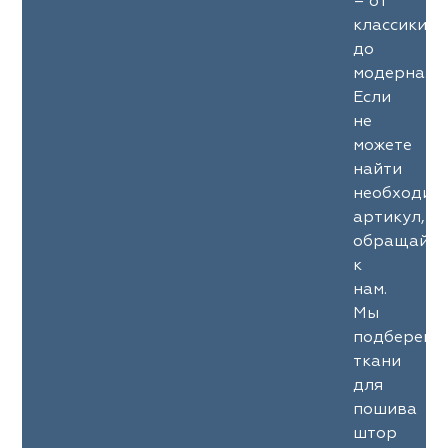
– от
классики
до
модерна.
Если
не
можете
найти
необходим
артикул,
обращайте
к
нам.
Мы
подберем
ткани
для
пошива
штор