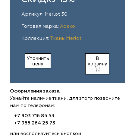
ia
colab
Avgust
Sofia
Артикул: Merlot 30
til Express
gust
Megara
Megara
Тоговая марка:
Adeko
Коллекция:
Ткань Merlot
sa
sa
Lyra
Lyra
ksan
ksan
Ultra fabrics
Ultra fabrics
Уточнить
В
цену
корзину
azontextile
azontextile
Lara
Lara
eezz
eezz
WGART
WGART
Оформления заказа
a Textile
a Textile
INN textile
Textil Express
Узнайте наличие ткани, для этого позвоните
нам по телефонам:
nbrella
 textile
Laime Collection
Winbrella
+7 903 716 85 53
+7 965 264 25 73
etintex
etintex
Marufabrics
Marufabrics
или воспользуйтесь кнопкой