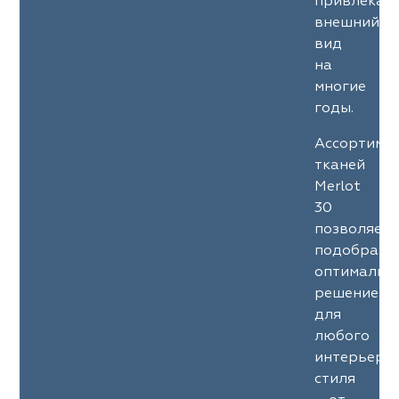
привлекат
внешний
вид
на
многие
годы.
Ассортиме
тканей
Merlot
30
позволяет
подобрать
оптимальн
решение
для
любого
интерьерн
стиля