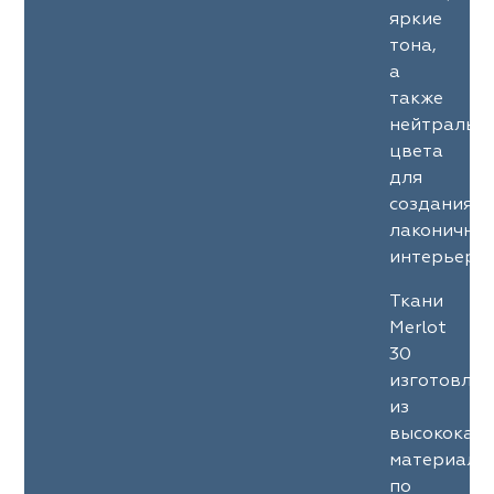
яркие
тона,
а
также
нейтральн
цвета
для
создания
лаконичны
интерьеров
Ткани
Merlot
30
изготовле
из
высококач
материало
по