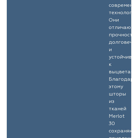
современн
технология
Они
отличаютс
прочность
долговечн
и
устойчиво
к
выцветани
Благодаря
этому
шторы
из
тканей
Merlot
30
сохраняют