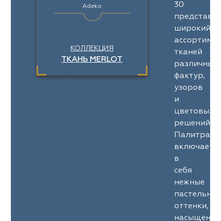
30
Adeko
представл
широкий
ассортимен
КОЛЛЕКЦИЯ
тканей
ТКАНЬ MERLOT
различных
фактур,
узоров
и
цветовых
решений.
Палитра
включает
в
себя
нежные
пастельны
оттенки,
насыщенны