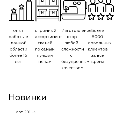
опыт
огромный
Изготовление
Более
работы в
ассортимент
штор
5000
данной
тканей
любой
довольных
области
по самым
сложности
клиентов
более 15
лучшим
с
за все
лет
ценам
безупречным
время
качеством
Новинки
Арт. 2011-4