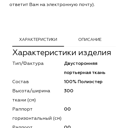
ответит Вам на электронную почту).
ephant
ephant
Altamarca
Altamarca
ya
ya
Musso Durani
Musso Durani
 Luxe
 Luxe
Prime-Sama
Prime-Sama
ХАРАКТЕРИСТИКИ
ОПИСАНИЕ
mout
mout
Elysium
Elysium
Характеристики изделия
ko Line
ko Line
Forever
Forever
Тип/Фактура
Двусторонняя
портьерная ткань
onto
onto
Lidoma Home
Lidoma Home
Состав
100% Полиэстер
obella
obella
Bondy
Bondy
Высота/ширина
300
ткани (см)
dotessuti
dotessuti
Cassandra
Cassandra
Раппорт
00
ntex-M
ntex-M
Symphony
Symphony
горизонтальный (cм)
Раппорт
00