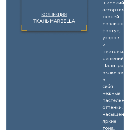
широкий
ассортимен
КОЛЛЕКЦИЯ
тканей
ТКАНЬ MARBELLA
различных
фактур,
узоров
и
цветовых
решений.
Палитра
включает
в
себя
нежные
пастельны
оттенки,
насыщенны
яркие
тона,