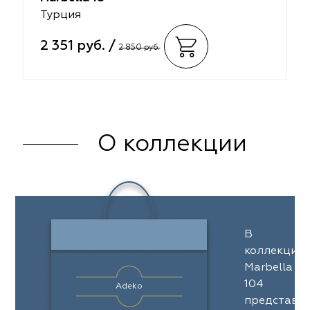
Турция
2 351 руб. /
2 850 руб.
О коллекции
В
коллекции
Marbella
104
Adeko
представл