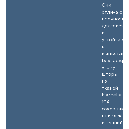
Они
отличаютс
прочность
долговечн
и
устойчиво
к
выцветани
Благодаря
этому
шторы
из
тканей
Marbella
104
сохраняют
привлекат
внешний