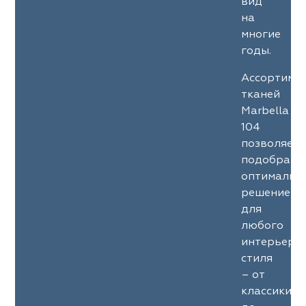
вид
на
многие
годы.
Ассортиме
тканей
Marbella
104
позволяет
подобрать
оптимальн
решение
для
любого
интерьерн
стиля
– от
классики