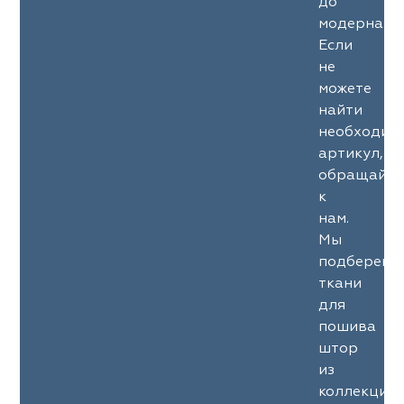
до
модерна.
Если
не
можете
найти
необходим
артикул,
обращайте
к
нам.
Мы
подберем
ткани
для
пошива
штор
из
коллекции