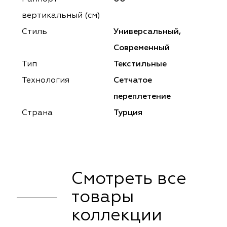
ena
ena
Philosophy
Philosophy
вертикальный (см)
as Prime
as Prime
Trento Studio
Nur
Стиль
Универсальный,
Современный
cartina
ento Studio
Nur
LoomArt
Тип
Текстильные
om Art
cartina
Технология
Сетчатое
переплетение
Страна
Турция
Смотреть все
товары
коллекции