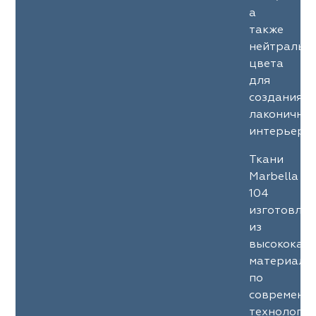
а
также
нейтральн
цвета
для
создания
лаконичны
интерьеров
Ткани
Marbella
104
изготовле
из
высококач
материало
по
современн
технология