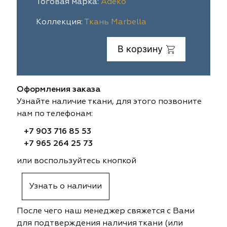
Тоговая марка:
Adeko
ia
colab
Avgust
Sofia
Коллекция:
Ткань Marbella
til Express
gust
Megara
Megara
В корзину
sa
sa
Lyra
Lyra
Оформления заказа
ksan
ksan
Ultra fabrics
Ultra fabrics
Узнайте наличие ткани, для этого позвоните
нам по телефонам:
azontextile
azontextile
Lara
Lara
+7 903 716 85 53
eezz
eezz
WGART
WGART
+7 965 264 25 73
или воспользуйтесь кнопкой
a Textile
a Textile
INN textile
Textil Express
Узнать о наличии
nbrella
 textile
Laime Collection
Winbrella
После чего наш менеджер свяжется с Вами
etintex
etintex
Marufabrics
Marufabrics
для подтверждения наличия ткани (или