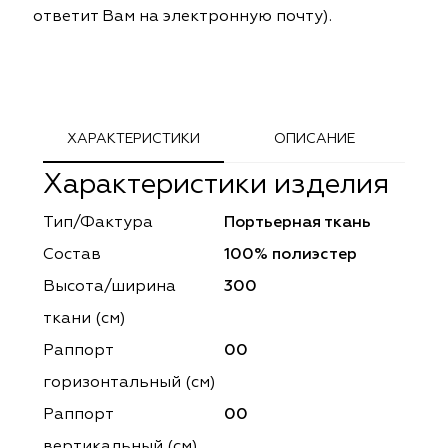
ответит Вам на электронную почту).
ephant
ephant
Altamarca
Altamarca
ya
ya
Musso Durani
Musso Durani
 Luxe
 Luxe
Prime-Sama
Prime-Sama
ХАРАКТЕРИСТИКИ
ОПИСАНИЕ
mout
mout
Elysium
Elysium
Характеристики изделия
ko Line
ko Line
Forever
Forever
Тип/Фактура
Портьерная ткань
Состав
100% полиэстер
onto
onto
Lidoma Home
Lidoma Home
Высота/ширина
300
obella
obella
Bondy
Bondy
ткани (см)
Раппорт
00
dotessuti
dotessuti
Cassandra
Cassandra
горизонтальный (cм)
ntex-M
ntex-M
Symphony
Symphony
Раппорт
00
вертикальный (см)