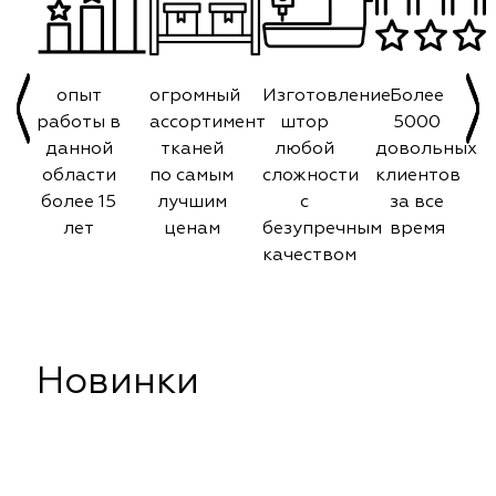
опыт
огромный
Изготовление
Более
работы в
ассортимент
штор
5000
данной
тканей
любой
довольных
области
по самым
сложности
клиентов
более 15
лучшим
с
за все
лет
ценам
безупречным
время
качеством
Новинки