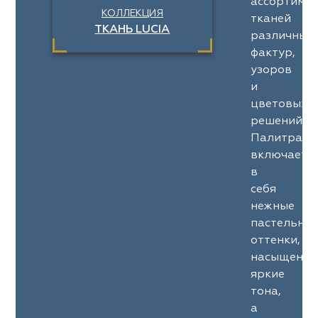
ассортимен
КОЛЛЕКЦИЯ
тканей
ТКАНЬ LUCIA
различных
фактур,
узоров
и
цветовых
решений.
Палитра
включает
в
себя
нежные
пастельны
оттенки,
насыщенны
яркие
тона,
а