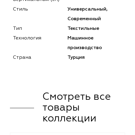
ena
ena
Philosophy
Philosophy
Стиль
Универсальный,
as Prime
as Prime
Trento Studio
Nur
Современный
Тип
Текстильные
cartina
ento Studio
Nur
LoomArt
Технология
Машинное
om Art
cartina
производство
Страна
Турция
Смотреть все
товары
коллекции