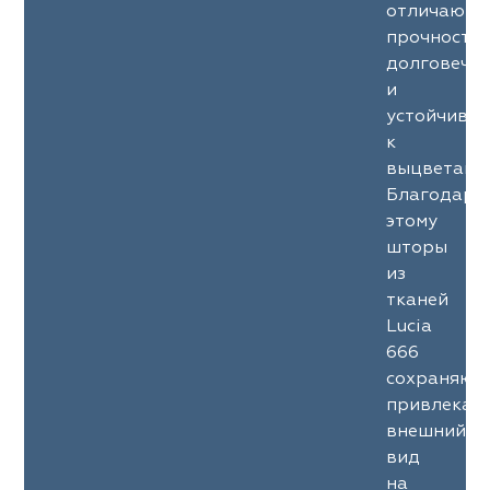
отличаютс
прочность
долговечн
и
устойчиво
к
выцветани
Благодаря
этому
шторы
из
тканей
Lucia
666
сохраняют
привлекат
внешний
вид
на