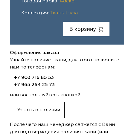
Тоговая марка:
Adeko
ia
colab
Avgust
Sofia
Коллекция:
Ткань Lucia
til Express
gust
Megara
Megara
В корзину
sa
sa
Lyra
Lyra
Оформления заказа
ksan
ksan
Ultra fabrics
Ultra fabrics
Узнайте наличие ткани, для этого позвоните
нам по телефонам:
azontextile
azontextile
Lara
Lara
+7 903 716 85 53
eezz
eezz
WGART
WGART
+7 965 264 25 73
или воспользуйтесь кнопкой
a Textile
a Textile
INN textile
Textil Express
Узнать о наличии
nbrella
 textile
Laime Collection
Winbrella
После чего наш менеджер свяжется с Вами
etintex
etintex
Marufabrics
Marufabrics
для подтверждения наличия ткани (или