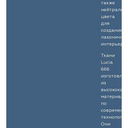
также
нейтральн
цвета
для
создания
лаконичны
интерьеров
Ткани
Lucia
666
изготовле
из
высококач
материало
по
современн
технология
Они