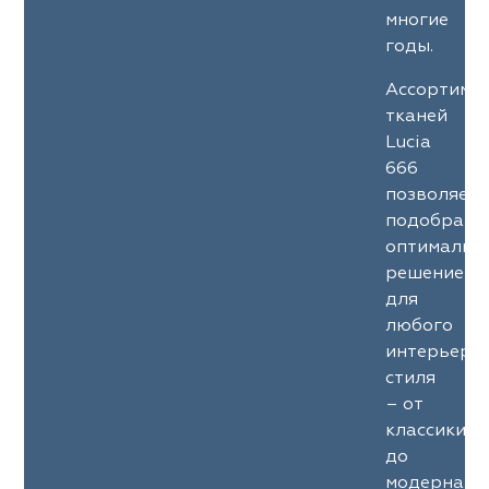
многие
годы.
Ассортиме
тканей
Lucia
666
позволяет
подобрать
оптимальн
решение
для
любого
интерьерн
стиля
– от
классики
до
модерна.