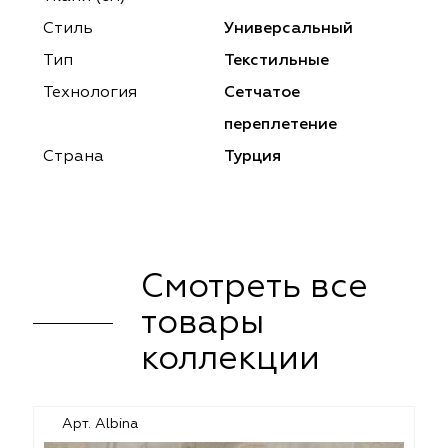
ena
ena
Philosophy
Philosophy
Стиль
Универсальный
as Prime
as Prime
Trento Studio
Nur
Тип
Текстильные
Технология
Сетчатое
cartina
ento Studio
Nur
LoomArt
переплетение
om Art
cartina
Страна
Турция
Смотреть все
товары
коллекции
Арт. Albina