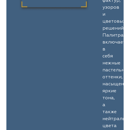
фактур,
узоров
и
цветовых
решений.
Палитра
включает
в
себя
нежные
пастельны
оттенки,
насыщенны
яркие
тона,
а
также
нейтральн
цвета