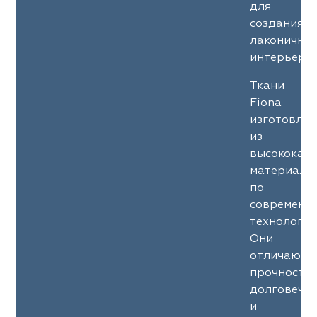
для
создания
лаконичны
интерьеров
Ткани
Fiona
изготовле
из
высококач
материало
по
современн
технология
Они
отличаютс
прочность
долговечн
и