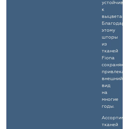
устойчиво
к
выцветани
Благодаря
этому
шторы
из
тканей
Fiona
сохраняют
привлекат
внешний
вид
на
многие
годы.
Ассортиме
тканей