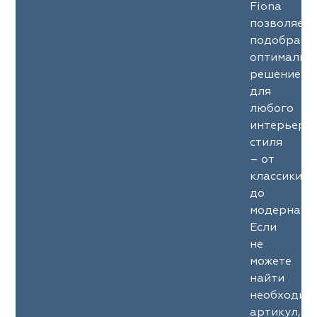
Fiona
позволяет
подобрать
оптимальн
решение
для
любого
интерьерн
стиля
– от
классики
до
модерна.
Если
не
можете
найти
необходим
артикул,