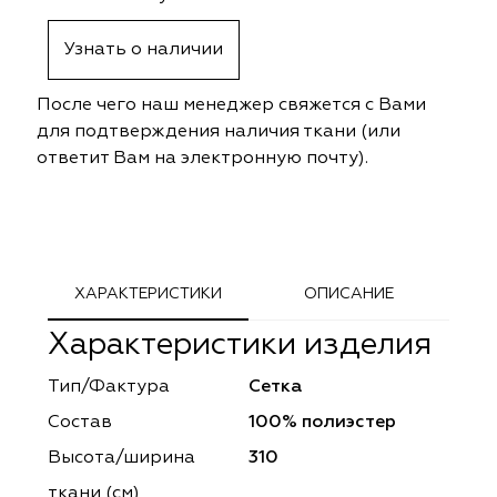
ephant
ephant
Altamarca
Altamarca
Узнать о наличии
ya
ya
Musso Durani
Musso Durani
После чего наш менеджер свяжется с Вами
 Luxe
 Luxe
Prime-Sama
Prime-Sama
для подтверждения наличия ткани (или
ответит Вам на электронную почту).
mout
mout
Elysium
Elysium
ko Line
ko Line
Forever
Forever
onto
onto
Lidoma Home
Lidoma Home
ХАРАКТЕРИСТИКИ
ОПИСАНИЕ
Характеристики изделия
obella
obella
Bondy
Bondy
Тип/Фактура
Сетка
dotessuti
dotessuti
Cassandra
Cassandra
Состав
100% полиэстер
ntex-M
ntex-M
Symphony
Symphony
Высота/ширина
310
ткани (см)