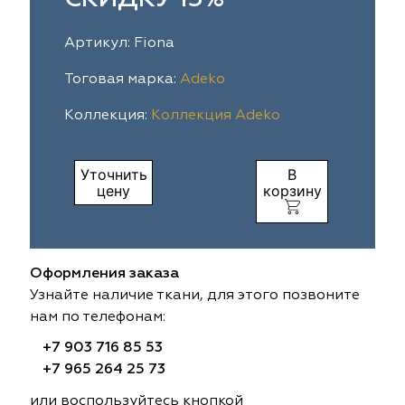
ia
colab
Avgust
Sofia
Артикул: Fiona
til Express
gust
Megara
Megara
Тоговая марка:
Adeko
Коллекция:
Коллекция Adeko
sa
sa
Lyra
Lyra
ksan
ksan
Ultra fabrics
Ultra fabrics
Уточнить
В
цену
корзину
azontextile
azontextile
Lara
Lara
eezz
eezz
WGART
WGART
Оформления заказа
a Textile
a Textile
INN textile
Textil Express
Узнайте наличие ткани, для этого позвоните
нам по телефонам:
nbrella
 textile
Laime Collection
Winbrella
+7 903 716 85 53
+7 965 264 25 73
etintex
etintex
Marufabrics
Marufabrics
или воспользуйтесь кнопкой