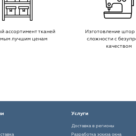
й ассортимент тканей
Изготовление штор
амым лучшим ценам
сложности с безуп
качеством
ии
Услуги
Доставка в регионы
оставка
Разработка эскиза окна