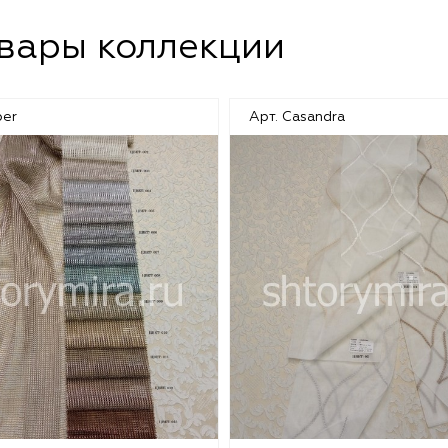
овары коллекции
per
Арт. Casandra