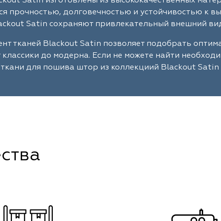
ckout Satin изготовлены из высококачественных мате
я прочностью, долговечностью и устойчивостью к в
ackout Satin сохраняют привлекательный внешний вид
нт тканей Blackout Satin позволяет подобрать опти
т классики до модерна. Если не можете найти необход
ткани для пошива штор из коллекциий Blackout Satin
ства