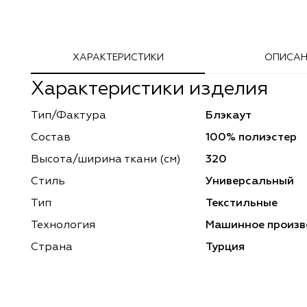
Adeko
Arya Home
ХАРАКТЕРИСТИКИ
ОПИСАН
Windeco
Adeko
Характеристики изделия
TD Collection
Windeco
Тип/Фактура
Блэкаут
Esperanza
Laime Collection
Состав
100% полиэстер
Mona Lisa
Esperanza
Высота/ширина ткани (см)
320
Стиль
Универсальный
Kerem
Mona Lisa
Тип
Текстильные
Dessange
Kerem
Технология
Машинное произв
Страна
Турция
Vip Camilla
Dessange
O'Interior Studio
Vip Camilla