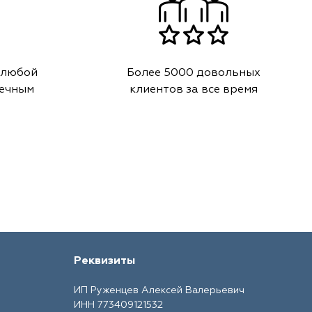
 любой
Более 5000 довольных
речным
клиентов за все время
Реквизиты
ИП Руженцев Алексей Валерьевич
ИНН 773409121532