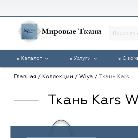
Каталог
Услуги
О ком
Главная
/
Коллекции
/
Wiya
/
Ткань Kars
Ткань Kars W
Vip Dekor
Доставка в регионы
Гарантии
5 Авеню
Arya Home
Разработка эскиза окна
Статьи
Galleria Arben