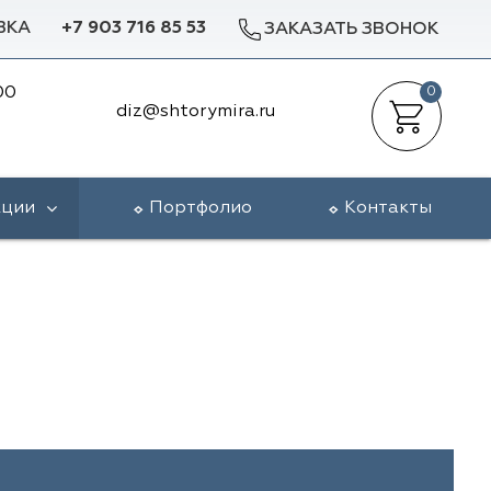
ВКА
+7 903 716 85 53
ЗАКАЗАТЬ ЗВОНОК
00
0
diz@shtorymira.ru
кции
Портфолио
Контакты