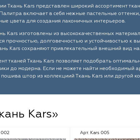
ии Ткань Kars представлен широкий ассортимент ткан
Палитра включает в себя нежные пастельные оттенки,
ые цвета для создания лаконичных интерьеров.
нь Kars изготовлены из высококачественных материа
я прочностью, долговечностью и устойчивостью к в
ань Kars сохраняют привлекательный внешний вид на
нт тканей Ткань Kars позволяет подобрать оптималь
сики до модерна. Если не можете найти необходимый 
 пошива штор из коллекциий Ткань Kars или другой к
кань Kars»
s 002
Арт. Kars 005