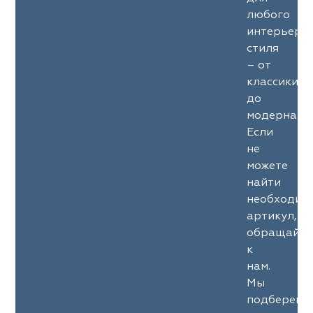
любого
интерьерн
стиля
– от
классики
до
модерна.
Если
не
можете
найти
необходим
артикул,
обращайте
к
нам.
Мы
подберем