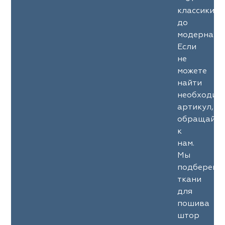
классики
до
модерна.
Если
не
можете
найти
необходим
артикул,
обращайте
к
нам.
Мы
подберем
ткани
для
пошива
штор