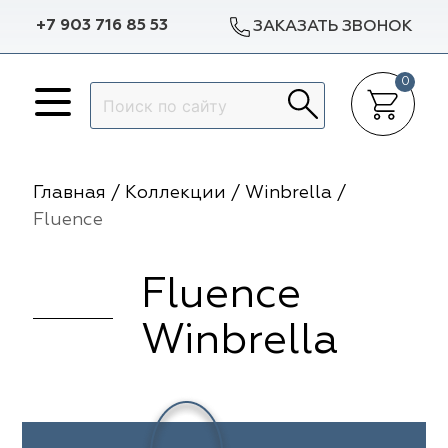
+7 903 716 85 53
ЗАКАЗАТЬ ЗВОНОК
0
Назад
Назад
Назад
Назад
p Dekor
Авеню
Arya Home
Galleria Arben
Доставка в регионы
Гарантии
Главная
/
Коллекции
/
Winbrella
/
lleria Arben
m Caro
Espocada
Dana Panorama
Разработка эскиза окна
Статьи
Fluence
ylight
Dana Panorama
Sunbrella
Выезд на объект
Отзывы
Fluence
ylight
pocada
Casablanca
ILIV
Пошив штор
Winbrella
f
f
Dom Caro
TD Collection
Установка карнизов
nbrella
sablanca
5 Авеню
Vip Dekor
Повес штор