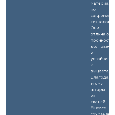
материало
ephant
ephant
Altamarca
Altamarca
по
современн
ya
ya
Musso Durani
Musso Durani
технология
Они
 Luxe
 Luxe
Prime-Sama
Prime-Sama
отличаютс
прочность
mout
mout
Elysium
Elysium
долговечн
и
ko Line
ko Line
Forever
Forever
устойчиво
к
onto
onto
Lidoma Home
Lidoma Home
выцветани
Благодаря
obella
obella
Bondy
Bondy
этому
шторы
dotessuti
dotessuti
Cassandra
Cassandra
из
тканей
ntex-M
ntex-M
Symphony
Symphony
Fluence
сохраняют