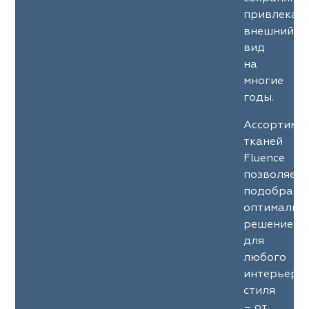
ena
ena
Philosophy
Philosophy
привлекат
внешний
as Prime
as Prime
Trento Studio
Nur
вид
на
cartina
ento Studio
Nur
LoomArt
многие
годы.
om Art
cartina
Ассортиме
тканей
Fluence
позволяет
подобрать
оптимальн
решение
для
любого
интерьерн
стиля
– от