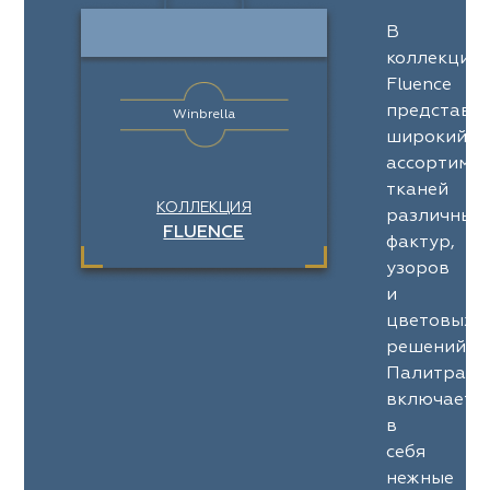
eko
ya Home
Windeco
Adeko
В
 Collection
ndeco
Esperanza
Laime Collection
коллекции
Fluence
na Lisa
peranza
Kerem
Mona Lisa
представл
Winbrella
широкий
ssange
rem
Vip Camilla
Dessange
ассортимен
тканей
nterior
O'Interior
КОЛЛЕКЦИЯ
 Camilla
Malurus
различных
udio
Studio
FLUENCE
фактур,
rk Deco
lurus
Dr.Deco
Park Deco
узоров
и
stex
stex
Hasbor
Dr.Deco
цветовых
решений.
ie
sbor
Black
Jolie
Палитра
включает
pe
pe
VRN Home
Black
в
себя
lange
N Home
Decolab
Melange
нежные