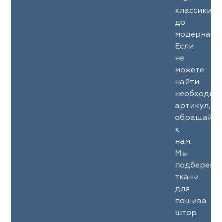
классики
до
модерна.
Если
не
можете
найти
необходим
артикул,
обращайте
к
нам.
Мы
подберем
ткани
для
пошива
штор