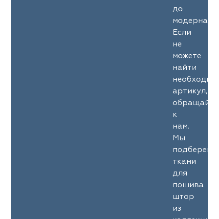
до
модерна.
Если
не
можете
найти
необходим
артикул,
обращайте
к
нам.
Мы
подберем
ткани
для
пошива
штор
из