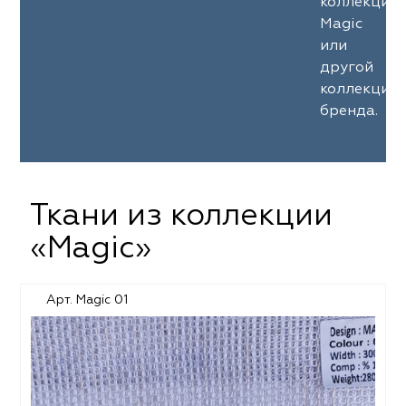
коллекции
Magic
или
другой
коллекции
бренда.
Ткани из коллекции
«Magic»
Арт. Magic 01