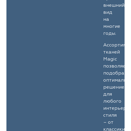
ena
ena
Philosophy
Philosophy
внешний
вид
as Prime
as Prime
Trento Studio
Nur
на
многие
cartina
ento Studio
Nur
LoomArt
годы.
om Art
cartina
Ассортиме
тканей
Magic
позволяет
подобрать
оптимальн
решение
для
любого
интерьерн
стиля
– от
классики