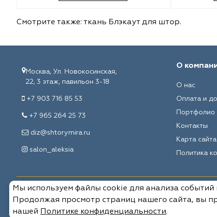
Malurus
O'Interior Studio
Смотрите также:
ткань Блэкаут для штор
.
Park Deco
Malurus
Dr.Deco
Park Deco
О компан
Москва, Ул. Новокосинская,
Vistex
Vistex
22, 3 этаж, павильон 3-18
О нас
+7 903 716 85 53
Оплата и д
Hasbor
Dr.Deco
Портфолио
+7 965 264 25 73
Контакты
Jolie
Hasbor
diz@shtorymira.ru
Карта сайта
salon_aleksia
Black
Jolie
Политика к
Nope
Nope
Мы используем файлы cookie для анализа событий
© 2026, Мировые ткани. Все права защищены.
VRN Home
Black
Продолжая просмотр страниц нашего сайта, вы пр
нашей
Политике конфиденциальности
.