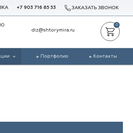
ВКА
+7 903 716 85 53
ЗАКАЗАТЬ ЗВОНОК
00
0
diz@shtorymira.ru
кции
Портфолио
Контакты