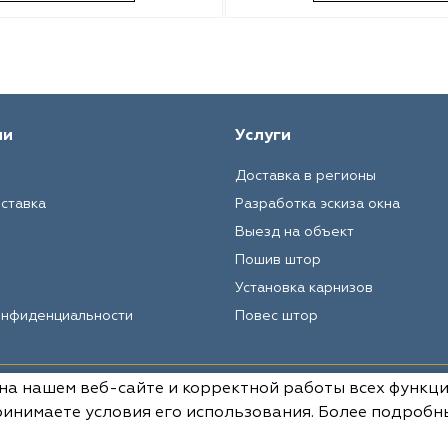
ии
Услуги
Доставка в регионы
оставка
Разработка эскиза окна
Выезд на объект
Пошив штор
Установка карнизов
онфиденциальности
Повес штор
 на нашем веб-сайте и корректной работы всех функц
Вся информация на данном сай
условиях не является публич
инимаете условия его использования. Более подробн
РФ.