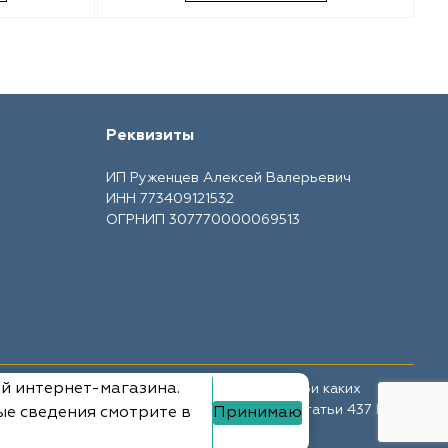
Реквизиты
ИП Руженцев Алексей Валерьевич
ИНН 773409121532
ОГРНИП 307770000069513
ий интернет-магазина.
те носит ознакомительный характер и ни при каких
ной офертой, определяемой положениями Статьи 437 ГК
ые сведения смотрите в
Принимаю