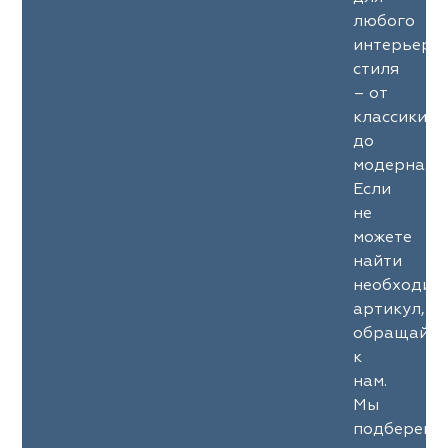
любого
интерьерн
стиля
– от
классики
до
модерна.
Если
не
можете
найти
необходим
артикул,
обращайте
к
нам.
Мы
подберем