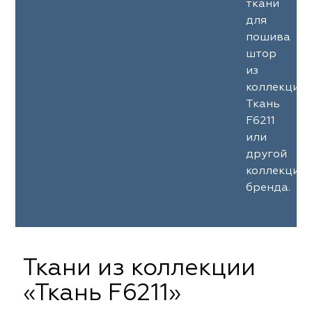
ткани
для
пошива
штор
из
коллекции
Ткань
F6211
или
другой
коллекции
бренда.
Ткани из коллекции
«Ткань F6211»