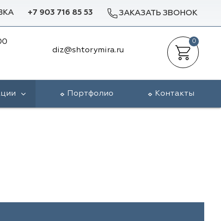
ВКА
+7 903 716 85 53
ЗАКАЗАТЬ ЗВОНОК
00
0
diz@shtorymira.ru
кции
Портфолио
Контакты