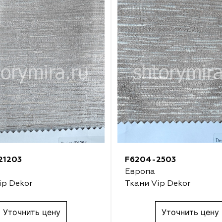
21203
F6204-2503
Европа
ip Dekor
Ткани Vip Dekor
Уточнить цену
Уточнить цену