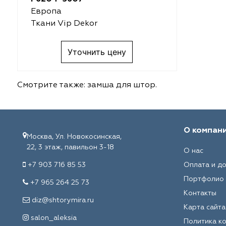
Европа
Amazontextile
Amazontextile
Ткани Vip Dekor
Lara
Lara
Уточнить цену
Breezz
Breezz
Смотрите также:
замша для штор
.
WGART
WGART
Anka Textile
Anka Textile
О компан
Москва, Ул. Новокосинская,
INN textile
Textil Express
22, 3 этаж, павильон 3-18
О нас
Winbrella
INN textile
+7 903 716 85 53
Оплата и д
Портфолио
+7 965 264 25 73
Laime Collection
Winbrella
Контакты
diz@shtorymira.ru
Карта сайта
Chetintex
Chetintex
salon_aleksia
Политика к