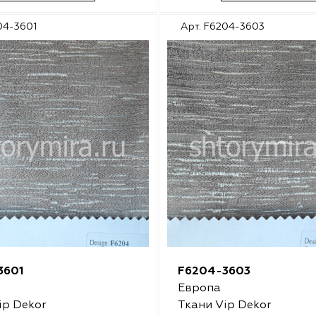
04-3601
Арт. F6204-3603
3601
F6204-3603
Европа
ip Dekor
Ткани Vip Dekor