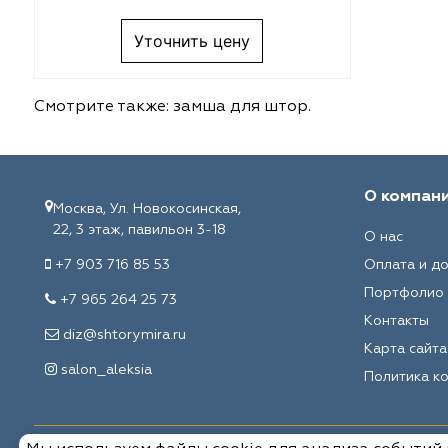
Melange
VRN Home
Уточнить цену
Decolab
Melange
Sofia
Decolab
Смотрите также:
замша для штор
.
Avgust
Sofia
О компан
Textil Express
Avgust
Москва, Ул. Новокосинская,
22, 3 этаж, павильон 3-18
О нас
Megara
Megara
+7 903 716 85 53
Оплата и д
Портфолио
Aisa
Aisa
+7 965 264 25 73
Контакты
diz@shtorymira.ru
Lyra
Lyra
Карта сайта
salon_aleksia
Политика к
Meksan
Meksan
Ultra fabrics
Ultra fabrics