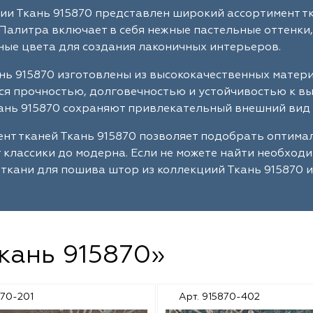
ии Ткань 915870 представлен широкий ассортимент т
Палитра включает в себя нежные пастельные оттенки,
ые цвета для создания лаконичных интерьеров.
нь 915870 изготовлены из высококачественных матер
я прочностью, долговечностью и устойчивостью к в
ань 915870 сохраняют привлекательный внешний вид 
нт тканей Ткань 915870 позволяет подобрать оптим
т классики до модерна. Если не можете найти необход
ткани для пошива штор из коллекциий Ткань 915870 и
Ткань 915870»
870-201
Арт. 915870-402