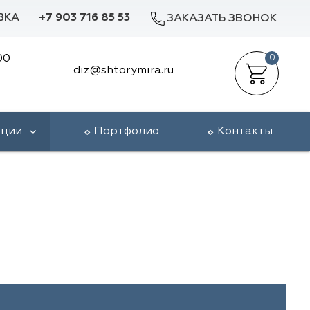
ВКА
+7 903 716 85 53
ЗАКАЗАТЬ ЗВОНОК
00
0
diz@shtorymira.ru
кции
Портфолио
Контакты