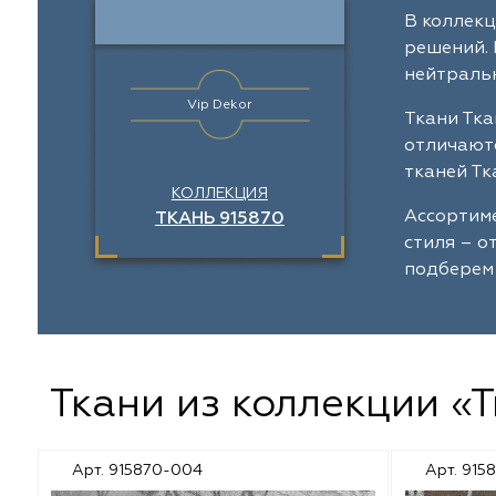
Galleria Arben
Выезд на объект
Отзывы
Dom Caro
В коллекц
Назад
Назад
Назад
Назад
решений. 
Espocada
Пошив штор
Dana Panorama
нейтральн
Vip Dekor
Iliv
Установка карнизов
Daylight
Ткани Тка
отличаютс
Dana Panorama
Повес штор
Sunbrella
тканей Тк
КОЛЛЕКЦИЯ
Ассортиме
ТКАНЬ 915870
Daylight
Espocada
стиля – о
подберем 
Casablanca
ILIV
Rof
Rof
Dom Caro
TD Collection
Ткани из коллекции «
Sunbrella
Casablanca
Арт. 915870-004
Арт. 915
5 Авеню
Vip Dekor