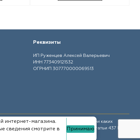
Реквизиты
ИП Руженцев Алексей Валерьевич
ИНН 773409121532
ОГРНИП 307770000069513
ий интернет-магазина.
те носит ознакомительный характер и ни при каких
ной офертой, определяемой положениями Статьи 437 ГК
ые сведения смотрите в
Принимаю