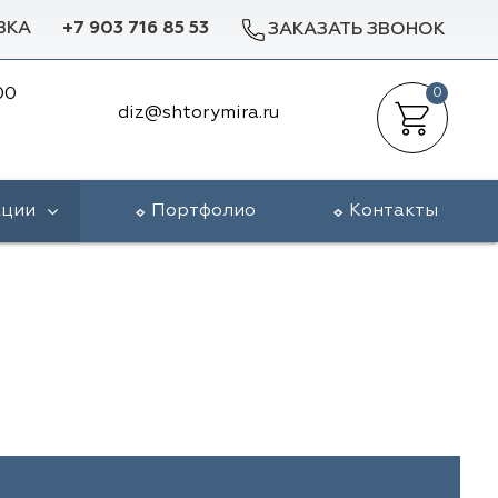
ВКА
+7 903 716 85 53
ЗАКАЗАТЬ ЗВОНОК
00
0
diz@shtorymira.ru
кции
Портфолио
Контакты