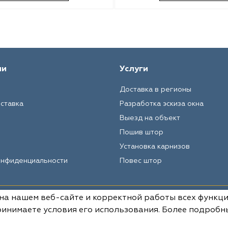
ии
Услуги
Доставка в регионы
оставка
Разработка эскиза окна
Выезд на объект
Пошив штор
Установка карнизов
онфиденциальности
Повес штор
 на нашем веб-сайте и корректной работы всех функц
Вся информация на данном сай
условиях не является публич
инимаете условия его использования. Более подробн
РФ.