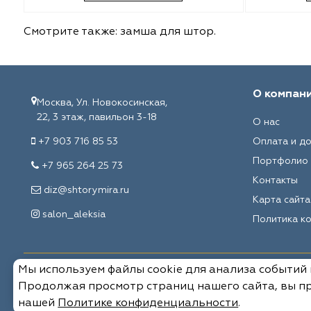
Malurus
O'Interior Studio
Смотрите также:
замша для штор
.
Park Deco
Malurus
Dr.Deco
Park Deco
О компан
Москва, Ул. Новокосинская,
Vistex
Vistex
22, 3 этаж, павильон 3-18
О нас
+7 903 716 85 53
Оплата и д
Hasbor
Dr.Deco
Портфолио
+7 965 264 25 73
Контакты
Jolie
Hasbor
diz@shtorymira.ru
Карта сайта
salon_aleksia
Black
Jolie
Политика к
Nope
Nope
Мы используем файлы cookie для анализа событий
© 2026, Мировые ткани. Все права защищены.
VRN Home
Black
Продолжая просмотр страниц нашего сайта, вы пр
нашей
Политике конфиденциальности
.