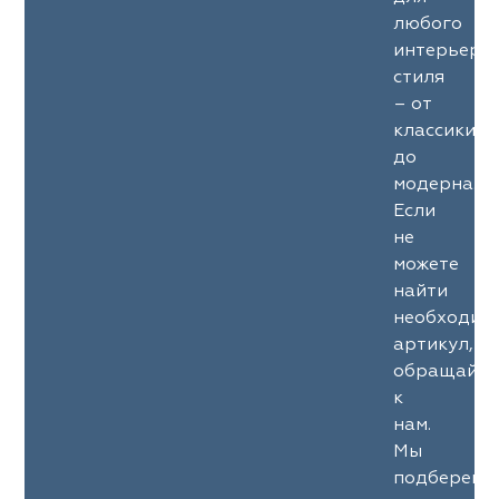
любого
интерьерн
стиля
– от
классики
до
модерна.
Если
не
можете
найти
необходим
артикул,
обращайте
к
нам.
Мы
подберем