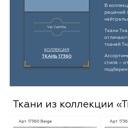
Galleria Arben
Выезд на объект
Отзывы
Dom Caro
В коллекц
Назад
Назад
Назад
Назад
решений. 
Espocada
Пошив штор
Dana Panorama
нейтральн
Vip Camilla
Iliv
Установка карнизов
Daylight
Ткани Тка
отличаютс
Dana Panorama
Повес штор
Sunbrella
тканей Тк
КОЛЛЕКЦИЯ
Ассортиме
ТКАНЬ 17360
Daylight
Espocada
стиля – о
подберем 
Casablanca
ILIV
Rof
Rof
Dom Caro
TD Collection
Ткани из коллекции «Т
Sunbrella
Casablanca
Арт. 17360 Beige
Арт. 173
5 Авеню
Vip Dekor