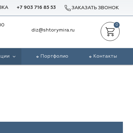
ВКА
+7 903 716 85 53
ЗАКАЗАТЬ ЗВОНОК
00
0
diz@shtorymira.ru
кции
Портфолио
Контакты