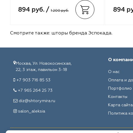
Melange
VRN Home
894 руб. /
894 ру
1 200 руб.
Decolab
Melange
Sofia
Decolab
Смотрите также:
шторы бренда Эспокада
.
Avgust
Sofia
Textil Express
Avgust
О компан
Москва, Ул. Новокосинская,
22, 3 этаж, павильон 3-18
О нас
Megara
Megara
+7 903 716 85 53
Оплата и д
Aisa
Aisa
Портфолио
+7 965 264 25 73
Контакты
diz@shtorymira.ru
Lyra
Lyra
Карта сайта
salon_aleksia
Политика к
Meksan
Meksan
Ultra fabrics
Ultra fabrics